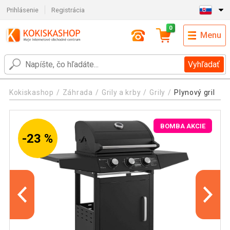
Prihlásenie
Registrácia
0
Menu
Vyhľadať
Kokiskashop
Záhrada
Grily a krby
Grily
Plynový gril
BOMBA AKCIE
-23 %