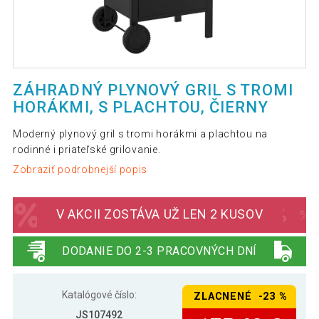
ZÁHRADNÝ PLYNOVÝ GRIL S TROMI
HORÁKMI, S PLACHTOU, ČIERNY
Moderný plynový gril s tromi horákmi a plachtou na
rodinné i priateľské grilovanie.
Zobraziť podrobnejší popis
V AKCII ZOSTÁVA UŽ LEN 2 KUSOV
DODANIE DO 2-3 PRACOVNÝCH DNÍ
Katalógové číslo:
ZLACNENÉ -23 %
JS107492