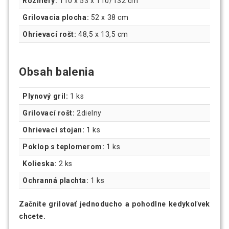
Rozmery:
110 x 53 x 110/132 cm
Grilovacia plocha:
52 x 38 cm
Ohrievací rošt:
48,5 x 13,5 cm
Obsah balenia
Plynový gril:
1 ks
Grilovací rošt:
2dielny
Ohrievací stojan:
1 ks
Poklop s teplomerom:
1 ks
Kolieska:
2 ks
Ochranná plachta:
1 ks
Začnite grilovať jednoducho a pohodlne kedykoľvek
chcete.