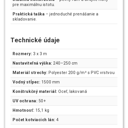
pre maximálnu istotu.
Praktická taška
– jednoduché prenášanie a
skladovanie.
Technické údaje
Rozmery:
3 x 3 m
Nastaviteľná výška:
240–250 cm
Materiál strechy:
Polyester 200 g/m² s PVC vrstvou
Vodný stĺpec:
1500 mm
Konštrukčný materiál:
Oceľ, lakovaná
UV ochrana:
50+
Hmotnosť:
15,1 kg
Počet kotviacich lán:
4