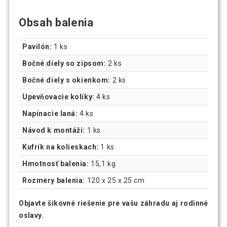
Obsah balenia
Pavilón:
1 ks
Bočné diely so zipsom:
2 ks
Bočné diely s okienkom:
2 ks
Upevňovacie kolíky:
4 ks
Napínacie laná:
4 ks
Návod k montáži:
1 ks
Kufrík na kolieskach:
1 ks
Hmotnosť balenia:
15,1 kg
Rozmery balenia:
120 x 25 x 25 cm
Objavte šikovné riešenie pre vašu záhradu aj rodinné
oslavy.