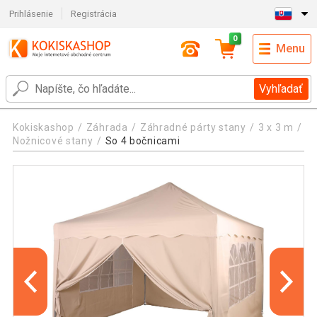
Prihlásenie
Registrácia
0
Menu
Vyhľadať
Kokiskashop
Záhrada
Záhradné párty stany
3 x 3 m
Nožnicové stany
So 4 bočnicami