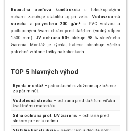
Robustná oceľová konštrukcia
s teleskopickými
nohami zaručuje stabilitu aj pri vetre.
Vodovzdorná
strecha z polyesteru 200 g/m²
s PVC vrstvou a
podlepenými švami chráni pred dažďom (vodný stĺpec
1500 mm).
UV ochrana 50+
blokuje 98 % slnečného
žiarenia. Montáž je rýchla, balenie obsahuje všetko
potrebné vrátane tašky na kolieskach.
TOP 5 hlavných výhod
Rýchla montáž
– jednoduché rozloženie aj zloženie
za pár minút.
Vodotesná strecha
– ochrana pred dažďom vďaka
kvalitnému materiálu.
Silná ochrana proti UV žiareniu
– ochrana pred
slnkom pre celú rodinu.
Stabilná konštrukcia
– pevný rám a dvojité nohy