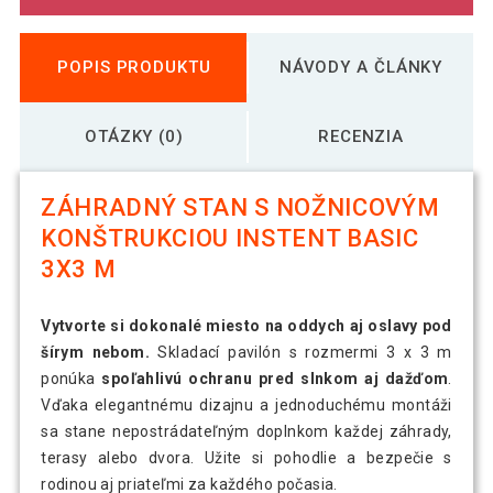
POPIS PRODUKTU
NÁVODY A ČLÁNKY
OTÁZKY (0)
RECENZIA
ZÁHRADNÝ STAN S NOŽNICOVÝM
KONŠTRUKCIOU INSTENT BASIC
3X3 M
Vytvorte si dokonalé miesto na oddych aj oslavy pod
šírym nebom.
Skladací pavilón s rozmermi 3 x 3 m
ponúka
spoľahlivú ochranu pred slnkom aj dažďom
.
Vďaka elegantnému dizajnu a jednoduchému montáži
sa stane nepostrádateľným doplnkom každej záhrady,
terasy alebo dvora. Užite si pohodlie a bezpečie s
rodinou aj priateľmi za každého počasia.