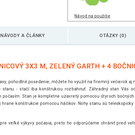
Návod na použitie
NÁVODY A ČLÁNKY
OTÁZKY (0)
ICOVÝ 3X3 M, ZELENÝ GARTH + 4 BOČNI
vy, pohodlné posedenie, môžete ho využiť na firemný večierok aj 
 stanu - stačí iba konštrukciu roztiahnuť. Záhradný stan Vás 
počasím. Stan je kompletne uzavretý pomocou štyroch bočných 
 hrane konštrukcie pomocou háčikov. Nohy stanu sú teleskopicky 
 pre veľké výkyvy počasia, preto ho odporúčame chrániť pred ve