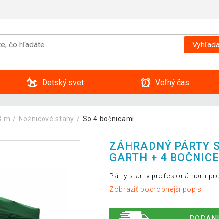
Vyhľada
Detský svet
Voľný čas
3 m
Nožnicové stany
So 4 bočnicami
ZÁHRADNÝ PÁRTY S
GARTH + 4 BOČNICE
Párty stan v profesionálnom pr
Zobraziť podrobnejší popis
DODANI