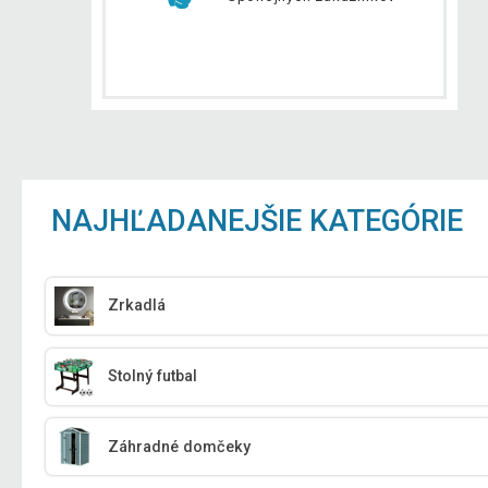
NAJHĽADANEJŠIE KATEGÓRIE
Zrkadlá
Stolný futbal
Záhradné domčeky