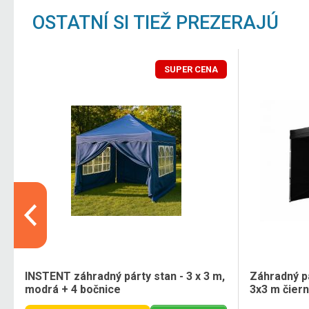
OSTATNÍ SI TIEŽ PREZERAJÚ
SUPER CENA
,
INSTENT záhradný párty stan - 3 x 3 m,
Záhradný p
modrá + 4 bočnice
3x3 m čiern