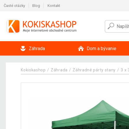
Časté otázky
Blog
Kontakt
Záhrada
Dom a bývanie
Kokiskashop
Záhrada
Záhradné párty stany
3 x 