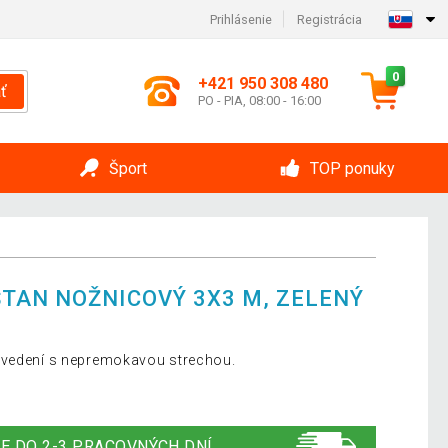
Prihlásenie
Registrácia
0
+421 950 308 480
ť
PO - PIA, 08:00 - 16:00
Šport
TOP ponuky
TAN NOŽNICOVÝ 3X3 M, ZELENÝ
evedení s nepremokavou strechou.
E DO 2-3 PRACOVNÝCH DNÍ