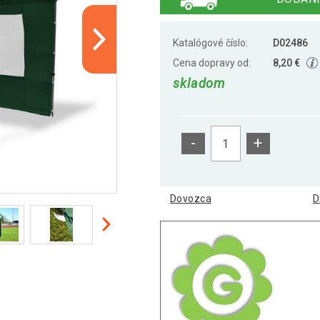
Katalógové číslo:
D02486
Cena dopravy od:
8,20 €
skladom
-
+
Dovozca
D