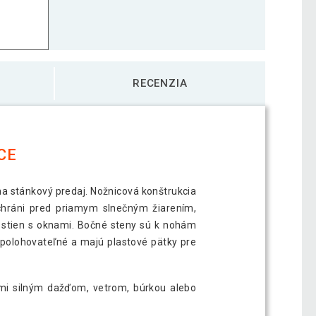
RECENZIA
CE
na stánkový predaj. Nožnicová konštrukcia
ochráni pred priamym slnečným žiarením,
stien s oknami. Bočné steny sú k nohám
polohovateľné a majú plastové pätky pre
ľmi silným dažďom, vetrom, búrkou alebo