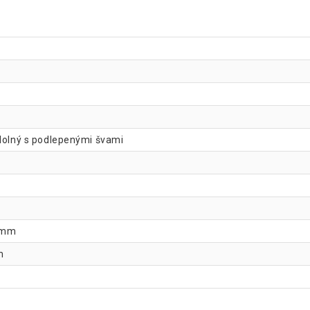
odolný s podlepenými švami
1 mm
m