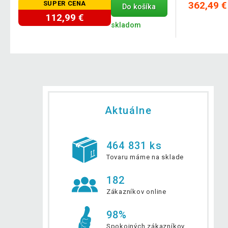
SUPER CENA
362,49 €
Do košíka
112,99 €
skladom
Aktuálne
464 831 ks
Tovaru máme na sklade
182
Zákazníkov online
98%
Spokojných zákazníkov