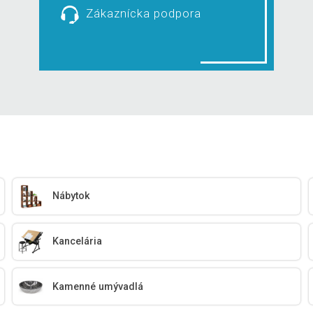
Zákaznícka podpora
Nábytok
Kancelária
Kamenné umývadlá