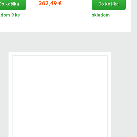
362,49 €
Do košíka
Do košíka
adom 9 ks
skladom