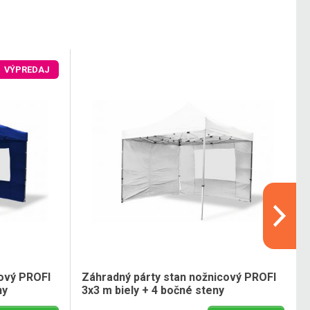
VÝPREDAJ
cový PROFI
Záhradný párty stan nožnicový PROFI
ny
3x3 m biely + 4 bočné steny