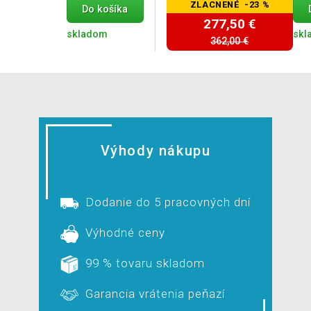
ZLACNENÉ -23 %
Do košíka
277,50 €
skladom
skl
362,00 €
Výhody nákupu
Dodanie do 5 pracovných dní
Výhodné ceny
99 % tovaru skladom
Garancia vrátenia peňazí