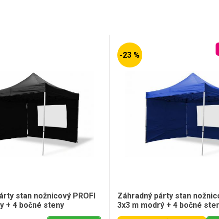
-23 %
árty stan nožnicový PROFI
Záhradný párty stan nožni
y + 4 bočné steny
3x3 m modrý + 4 bočné ste