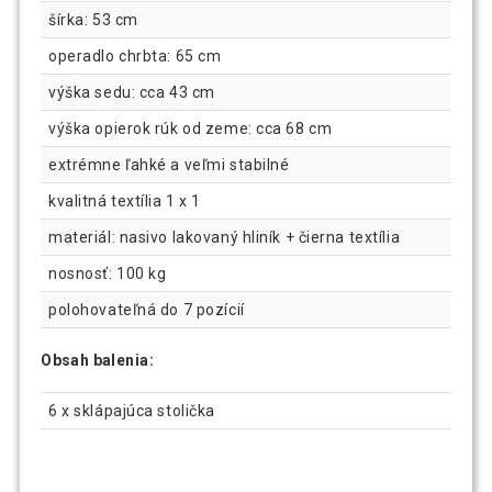
šírka: 53 cm
operadlo chrbta: 65 cm
výška sedu: cca 43 cm
výška opierok rúk od zeme: cca 68 cm
extrémne ľahké a veľmi stabilné
kvalitná textília 1 x 1
materiál: nasivo lakovaný hliník + čierna textília
nosnosť: 100 kg
polohovateľná do 7 pozícií
Obsah balenia:
6 x sklápajúca stolička