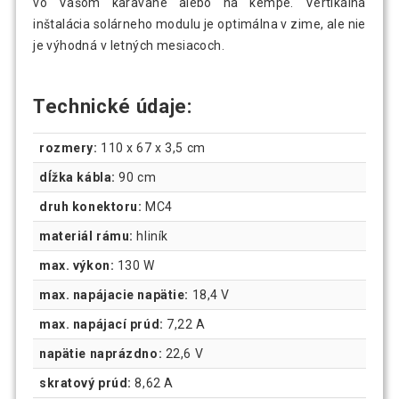
vo Vašom karavane alebo na kempe. Vertikálna
inštalácia solárneho modulu je optimálna v zime, ale nie
je výhodná v letných mesiacoch.
Technické údaje:
rozmery:
110 x 67 x 3,5 cm
dĺžka kábla:
90 cm
druh konektoru:
MC4
materiál rámu:
hliník
max. výkon:
130 W
max. napájacie napätie:
18,4 V
max. napájací prúd:
7,22 A
napätie naprázdno:
22,6 V
skratový prúd:
8,62 A