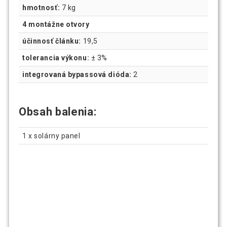
hmotnosť:
7 kg
4 montážne otvory
účinnosť článku:
19,5
tolerancia výkonu:
± 3%
integrovaná bypassová dióda:
2
Obsah balenia:
1 x solárny panel