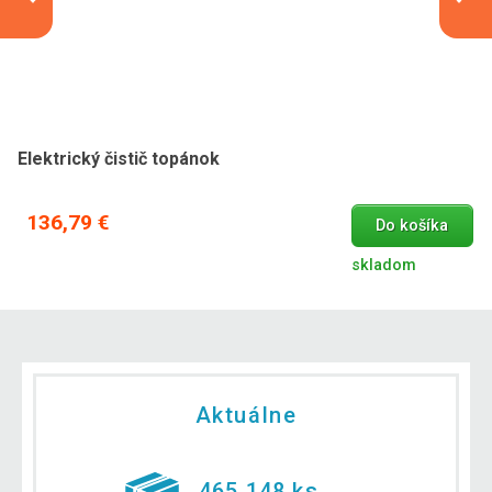
Elektrický čistič topánok
136,79 €
Do košíka
skladom
Aktuálne
465 148 ks