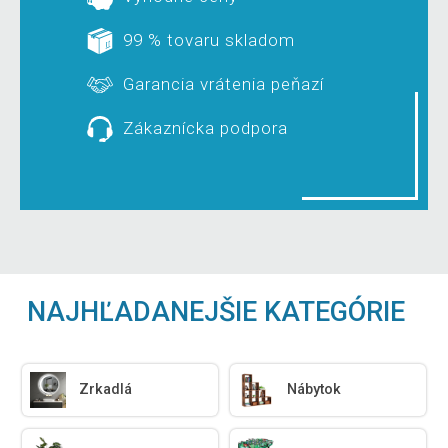
99 % tovaru skladom
Garancia vrátenia peňazí
Zákaznícka podpora
NAJHĽADANEJŠIE KATEGÓRIE
Zrkadlá
Nábytok