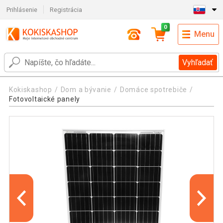
Prihlásenie
Registrácia
0
Menu
Vyhľadať
Kokiskashop
Dom a bývanie
Domáce spotrebiče
Fotovoltaické panely