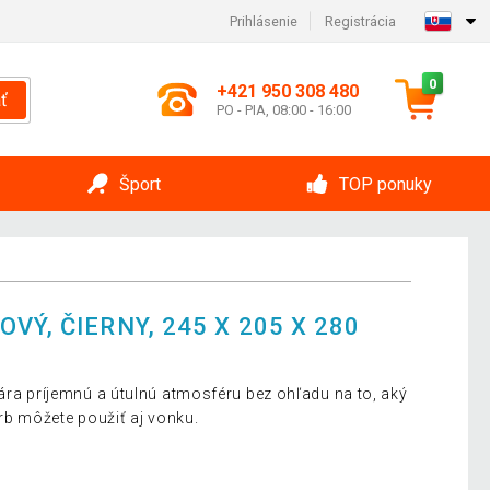
Prihlásenie
Registrácia
0
+421 950 308 480
ť
PO - PIA, 08:00 - 16:00
Šport
TOP ponuky
VÝ, ČIERNY, 245 X 205 X 280
vára príjemnú a útulnú atmosféru bez ohľadu na to, aký
krb môžete použiť aj vonku.