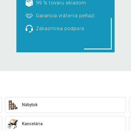
99 % tovaru skladom
Garancia vrátenia peňazí
Zákaznícka podpora
Nábytok
Kancelária