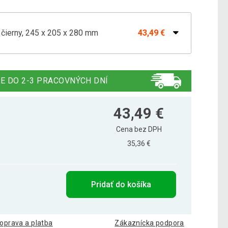
 čierny, 245 x 205 x 280 mm
43,49 €
 čierny, 350 x 182 x 146 mm
49,19 €
E DO 2-3 PRACOVNÝCH DNÍ
, šedý
46,49 €
43,49 €
Cena bez DPH
35,36 €
Pridať do košíka
oprava a platba
Zákaznícka podpora