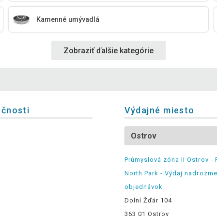
Kamenné umývadlá
Zobraziť ďalšie kategórie
očnosti
Výdajné miesto
Průmyslová zóna II Ostrov - 
North Park - Výdaj nadrozm
objednávok
Dolní Žďár 104
363 01 Ostrov