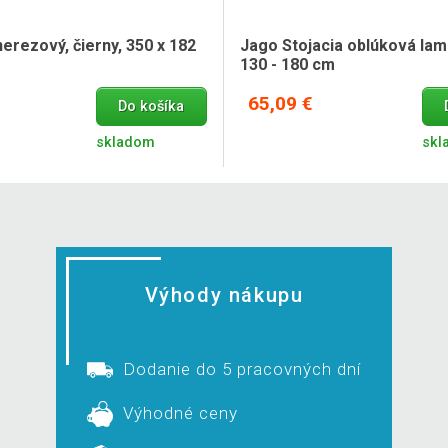
nerezový, čierny, 350 x 182
Jago Stojacia oblúková lamp
130 - 180 cm
65,09 €
Do košíka
skladom
skl
Výhody nákupu
Dodanie do 5 pracovných dní
Výhodné ceny