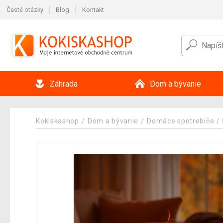
Časté otázky
Blog
Kontakt
Záhrada
Dom a bývanie
Kokiskashop
Dom a bývanie
Domáce spotrebiče