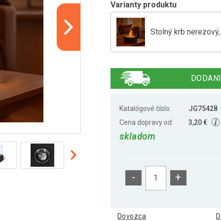
Varianty produktu
Stolný krb nerezový,
Stolný krb nerezový,
DODANI
Stolný krb nerezový
Katalógové číslo:
JG75428
Cena dopravy od:
3,20 €
skladom
-
+
Dovozca
D