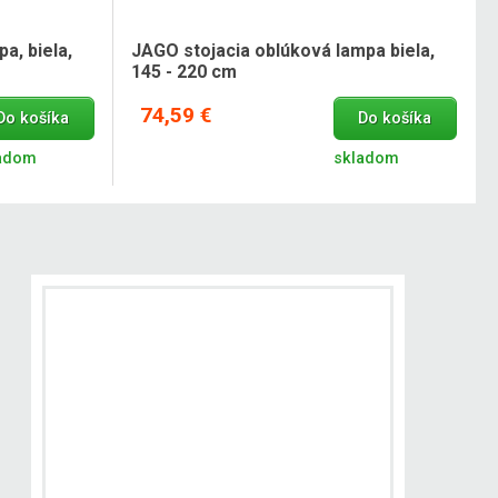
a, biela,
JAGO stojacia oblúková lampa biela,
145 - 220 cm
74,59 €
Do košíka
Do košíka
adom
skladom