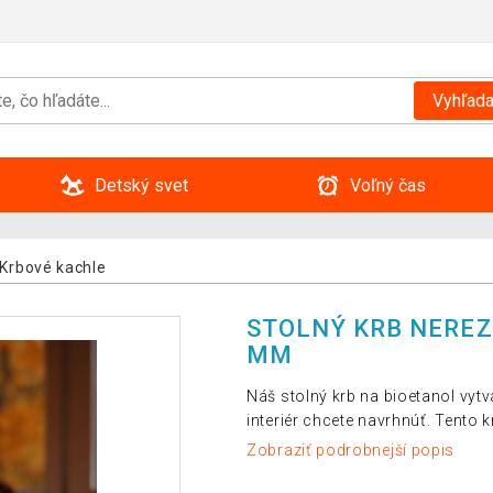
Vyhľada
Detský svet
Voľný čas
Krbové kachle
STOLNÝ KRB NEREZO
MM
Náš stolný krb na bioetanol vyt
interiér chcete navrhnúť. Tento 
Zobraziť podrobnejší popis