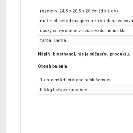
rozmery: 24,5 x 20,5 x 28 cm (d x š x v)
materiál: nehrdzavejúca a za studena valcov
dosky sú vyrobené zo žiaruvzdorného skla
farba: čierna
Náplň- bioethanol, nie je súčasťou produktu.
Obsah balenia:
1 x stolný krb vrátane príslušenstva
0,5 kg bielych kameňov