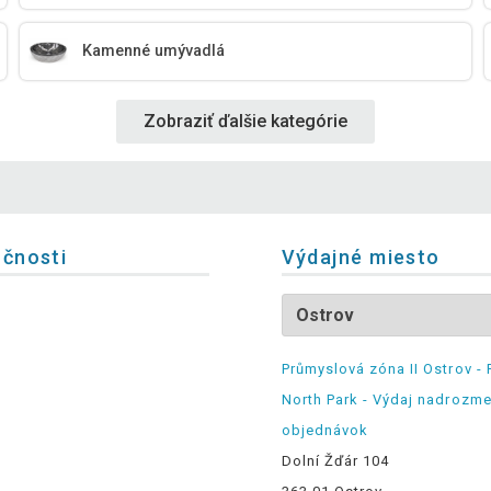
Kamenné umývadlá
Zobraziť ďalšie kategórie
očnosti
Výdajné miesto
Průmyslová zóna II Ostrov - 
North Park - Výdaj nadrozm
objednávok
Dolní Žďár 104