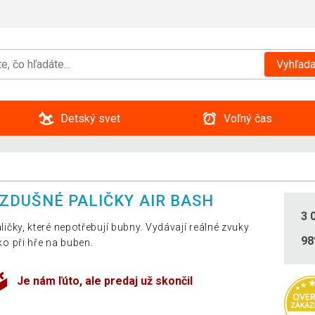
Vyhľada
Detský svet
Voľný čas
ZDUŠNÉ PALIČKY AIR BASH
3 
ličky, které nepotřebují bubny. Vydávají reálné zvuky
9
ko při hře na buben.
Je nám ľúto, ale predaj už skončil