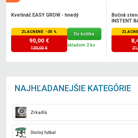
Kvetináč EASY GROW - hnedý
Bočná sten
INSTENT B
ZLACNENÉ -35 %
ZLACNE
Do košíka
90,00 €
8,
skladom 2 ks
139,00 €
21
NAJHĽADANEJŠIE KATEGÓRIE
Zrkadlá
Stolný futbal