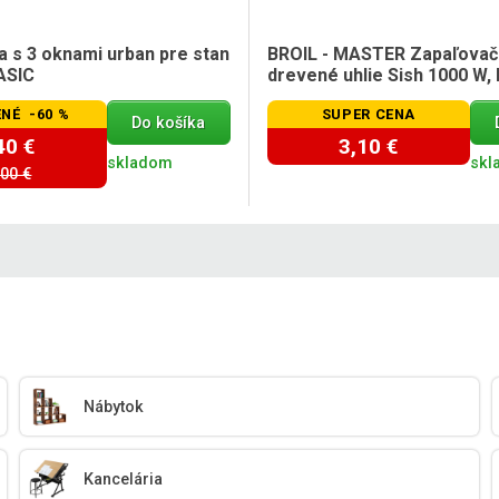
a s 3 oknami urban pre stan
BROIL - MASTER Zapaľovač
ASIC
drevené uhlie Sish 1000 W, 
NÉ -60 %
SUPER CENA
Do košíka
40 €
3,10 €
skladom
skl
,00 €
Nábytok
Kancelária