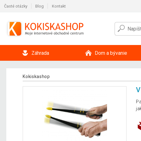
Časté otázky
Blog
Kontakt
Záhrada
Dom a bývanie
Kokiskashop
V
Pa
ja