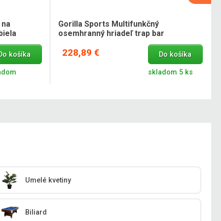
 na
Gorilla Sports Multifunkčný
biela
osemhranný hriadeľ trap bar
228,89 €
Do košíka
Do košíka
adom
skladom 5 ks
Umelé kvetiny
Biliard