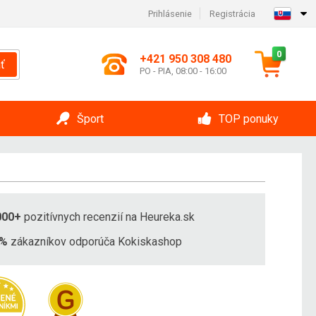
Prihlásenie
Registrácia
0
+421 950 308 480
ť
PO - PIA, 08:00 - 16:00
Šport
TOP ponuky
000+
pozitívnych recenzií na Heureka.sk
8%
zákazníkov odporúča Kokiskashop