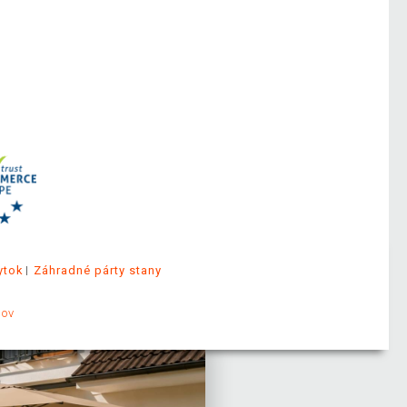
ytok
Záhradné párty stany
jov