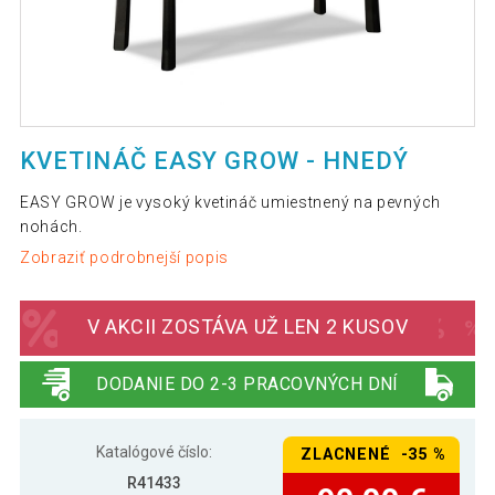
KVETINÁČ EASY GROW - HNEDÝ
EASY GROW je vysoký kvetináč umiestnený na pevných
nohách.
Zobraziť podrobnejší popis
V AKCII ZOSTÁVA UŽ LEN 2 KUSOV
DODANIE DO 2-3 PRACOVNÝCH DNÍ
Katalógové číslo:
ZLACNENÉ -35 %
R41433