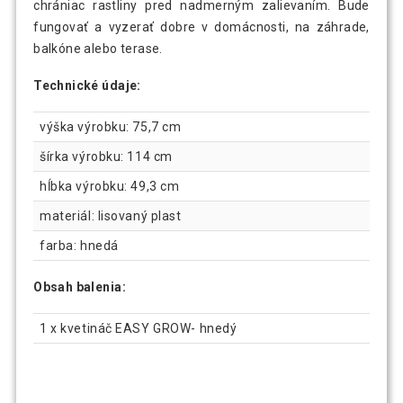
chrániac rastliny pred nadmerným zalievaním. Bude
fungovať a vyzerať dobre v domácnosti, na záhrade,
balkóne alebo terase.
Technické údaje:
výška výrobku: 75,7 cm
šírka výrobku: 114 cm
hĺbka výrobku: 49,3 cm
materiál: lisovaný plast
farba: hnedá
Obsah balenia:
1 x kvetináč EASY GROW- hnedý