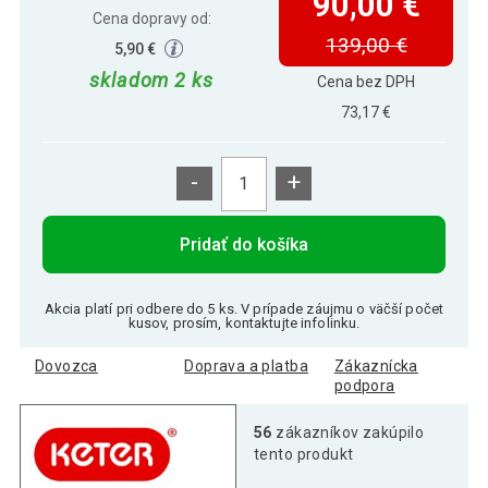
90,00 €
Cena dopravy od:
139,00 €
5,90 €
skladom 2 ks
Cena bez DPH
73,17 €
-
+
Pridať do košíka
Akcia platí pri odbere do 5 ks. V prípade záujmu o väčší počet
kusov, prosím, kontaktujte infolinku.
Dovozca
Doprava a platba
Zákaznícka
podpora
56
zákazníkov zakúpilo
tento produkt