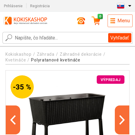
Prihlásenie
Registrácia
0
Menu
Vyhľadať
Kokiskashop
Záhrada
Záhradné dekorácie
Kvetináče
Polyratanové kvetináče
VÝPREDAJ
-35 %