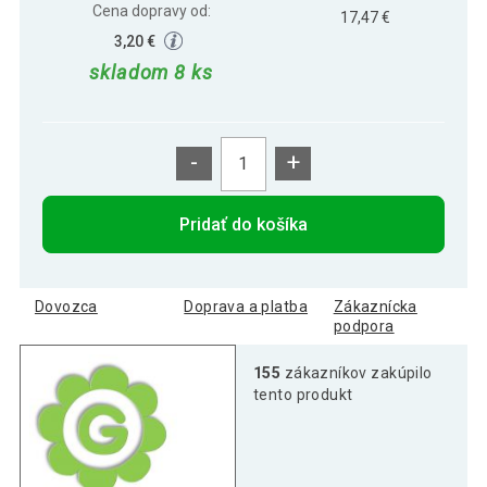
Cena dopravy od:
17,47 €
3,20 €
skladom 8 ks
-
+
Pridať do košíka
Dovozca
Doprava a platba
Zákaznícka
podpora
155
zákazníkov zakúpilo
tento produkt