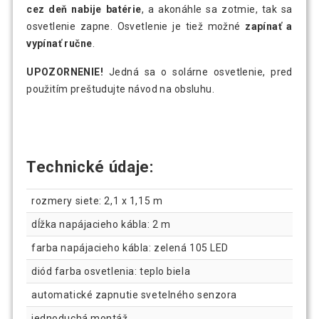
cez deň nabije batérie
, a akonáhle sa zotmie, tak sa
osvetlenie zapne. Osvetlenie je tiež možné
zapínať a
vypínať ručne
.
UPOZORNENIE!
Jedná sa o solárne osvetlenie, pred
použitím preštudujte návod na obsluhu.
Technické údaje:
rozmery siete: 2,1 x 1,15 m
dĺžka napájacieho kábla: 2 m
farba napájacieho kábla: zelená 105 LED
diód farba osvetlenia: teplo biela
automatické zapnutie svetelného senzora
jednoduchá montáž