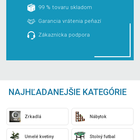
99 % tovaru skladom
Garancia vrátenia peňazí
Zákaznícka podpora
NAJHĽADANEJŠIE KATEGÓRIE
Zrkadlá
Nábytok
Umelé kvetiny
Stolný futbal