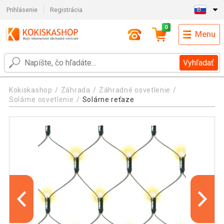
Prihlásenie
Registrácia
0
Menu
Vyhľadať
Kokiskashop
Záhrada
Záhradné osvetlenie
Solárne osvetlenie
Solárne reťaze