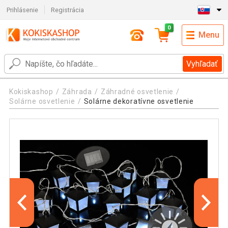
Prihlásenie
Registrácia
0
Menu
Vyhľadať
Kokiskashop
Záhrada
Záhradné osvetlenie
Solárne osvetlenie
Solárne dekoratívne osvetlenie