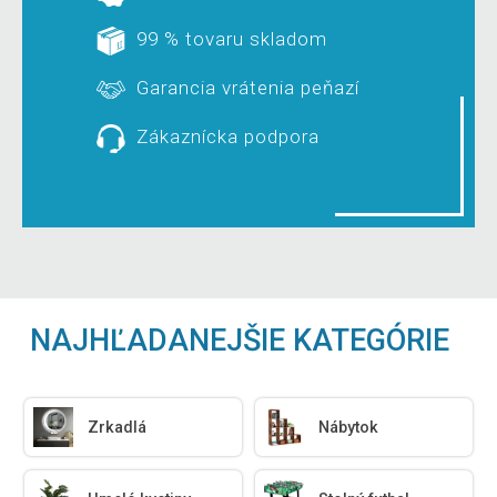
99 % tovaru skladom
Garancia vrátenia peňazí
Zákaznícka podpora
NAJHĽADANEJŠIE KATEGÓRIE
Zrkadlá
Nábytok