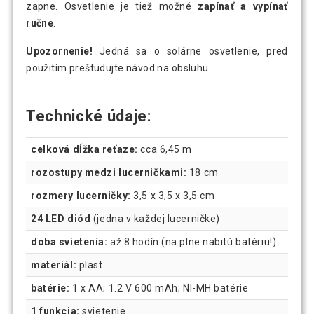
zapne. Osvetlenie je tiež možné
zapínať a vypínať
ručne
.
Upozornenie!
Jedná sa o solárne osvetlenie, pred
použitím preštudujte návod na obsluhu.
Technické údaje:
celková dĺžka reťaze:
cca 6,45 m
rozostupy medzi lucerničkami:
18 cm
rozmery lucerničky:
3,5 x 3,5 x 3,5 cm
24 LED diód
(jedna v každej lucerničke)
doba svietenia:
až 8 hodín (na plne nabitú batériu!)
materiál:
plast
batérie:
1 x AA; 1.2 V 600 mAh; NI-MH batérie
1 funkcia:
svietenie