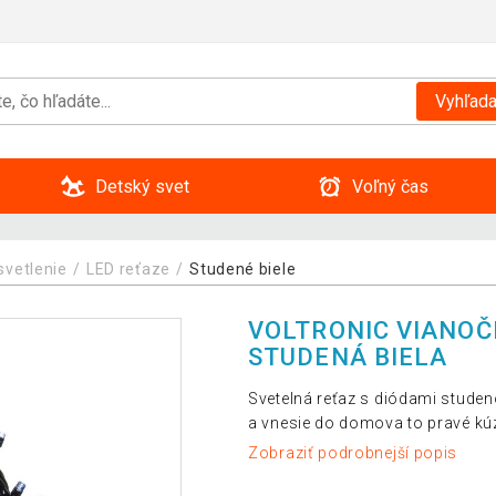
Vyhľada
Detský svet
Voľný čas
svetlenie
LED reťaze
Studené biele
VOLTRONIC VIANOČN
STUDENÁ BIELA
Svetelná reťaz s diódami studeno
a vnesie do domova to pravé kú
Zobraziť podrobnejší popis