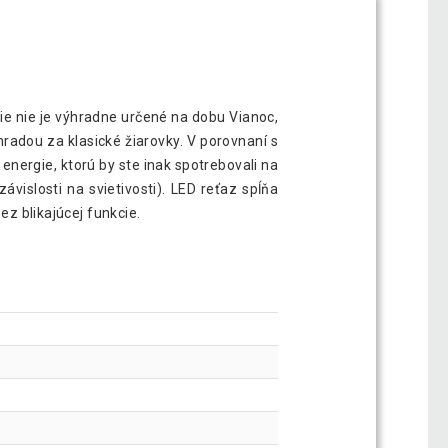
nie nie je výhradne určené na dobu Vianoc,
radou za klasické žiarovky. V porovnaní s
nergie, ktorú by ste inak spotrebovali na
vislosti na svietivosti). LED reťaz spĺňa
ez blikajúcej funkcie.