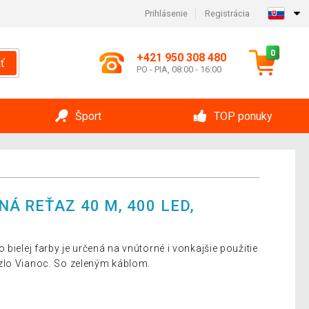
Prihlásenie
Registrácia
0
+421 950 308 480
ť
PO - PIA, 08:00 - 16:00
Šport
TOP ponuky
Á REŤAZ 40 M, 400 LED,
 bielej farby je určená na vnútorné i vonkajšie použitie
zlo Vianoc. So zeleným káblom.