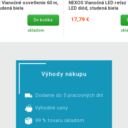
Vianočné osvetlenie 60 m,
NEXOS Vianočná LED reťaz 
udená biela
LED diód, studená biela
17,79 €
Do košíka
skladom
skl
Výhody nákupu
Dodanie do 5 pracovných dní
Výhodné ceny
99 % tovaru skladom