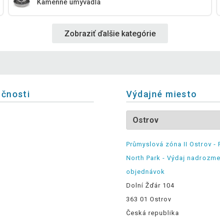
Kamenné umývadlá
Zobraziť ďalšie kategórie
očnosti
Výdajné miesto
Průmyslová zóna II Ostrov - 
North Park - Výdaj nadrozm
objednávok
Dolní Žďár 104
363 01 Ostrov
Česká republika