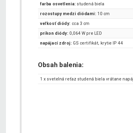
farba osvetlenia:
studená biela
rozostupy medzi diódami:
10 cm
veľkosť diódy:
cca 3 cm
príkon diódy:
0,064 W pre LED
napájací zdroj:
GS certifikát, krytie IP 44
Obsah balenia:
1 x svetelná reťaz studená biela vrátane napá