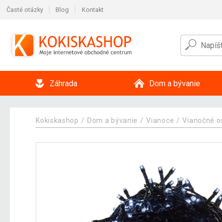
Časté otázky
Blog
Kontakt
Záhrada
Dom a bývanie
Kokiskashop
Dom a bývanie
Vianoce
Vianočné o