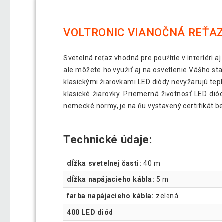
VOLTRONIC VIANOČNÁ REŤAZ 
Svetelná reťaz vhodná pre použitie v interiéri 
ale môžete ho využiť aj na osvetlenie Vášho st
klasickými žiarovkami LED diódy nevyžarujú tepl
klasické žiarovky. Priemerná životnosť LED diód
nemecké normy, je na ňu vystavený certifikát bez
Technické údaje:
dĺžka svetelnej časti:
40 m
dĺžka napájacieho kábla:
5 m
farba napájacieho kábla:
zelená
400 LED diód