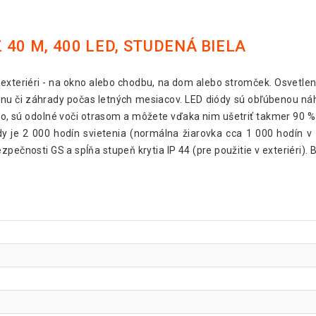
40 M, 400 LED, STUDENÁ BIELA
aj exteriéri - na okno alebo chodbu, na dom alebo stromček. Osvetle
anu či záhrady počas letných mesiacov. LED diódy sú obľúbenou náh
o, sú odolné voči otrasom a môžete vďaka nim ušetriť takmer 90 % e
y je 2 000 hodín svietenia (normálna žiarovka cca 1 000 hodín v zá
pečnosti GS a spĺňa stupeň krytia IP 44 (pre použitie v exteriéri). B