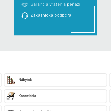
Garancia vrátenia peňazí
Zákaznícka podpora
Nábytok
Kancelária