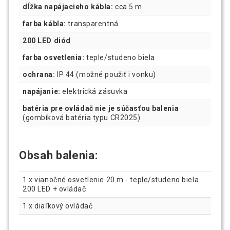
dĺžka napájacieho kábla:
cca 5 m
farba kábla:
transparentná
200 LED diód
farba osvetlenia:
teple/studeno biela
ochrana:
IP 44 (možné použiť i vonku)
napájanie:
elektrická zásuvka
batéria pre ovládač nie je súčasťou balenia
(gombíková batéria typu CR2025)
Obsah balenia:
1 x vianočné osvetlenie 20 m - teple/studeno biela
200 LED + ovládač
1 x diaľkový ovládač