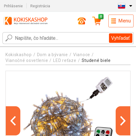
Prihlásenie
Registrácia
0
Menu
Vyhľadať
Kokiskashop
Dom a bývanie
Vianoce
Vianočné osvetlenie
LED reťaze
Studené biele