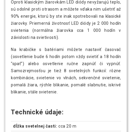
Oproti klasickým žiarovkám LED diódy nevyžarujú teplo,
sú odolné proti otrasom a môžete vďaka nim ušetriť až
90% energie, ktorú by ste inak spotrebovali na klasické
žiarovky. Priemerná životnosť LED diódy je 2 000 hodín
svietenia (normálna žiarovka cca 1 000 hodín v
závislosti na svietivosti).
Na krabičke s batériami môžete nastaviť časovač
(osvetlenie bude 6 hodín potom vždy svietiť a 18 hodín
"spať") alebo osvetlenie ručne zapnúť či vypnúť.
Samozrejmosťou je tiež 8 svetelných funkcií: rôzne
kombinácie, svietenie vo vlnách, sekvenčné svietenie,
pomalá žiara, rýchle blikanie, pomalé slabnutie, iskrivé
blikanie, stále svietenie.
Technické údaje:
dĺžka svetelnej časti:
cca 20 m