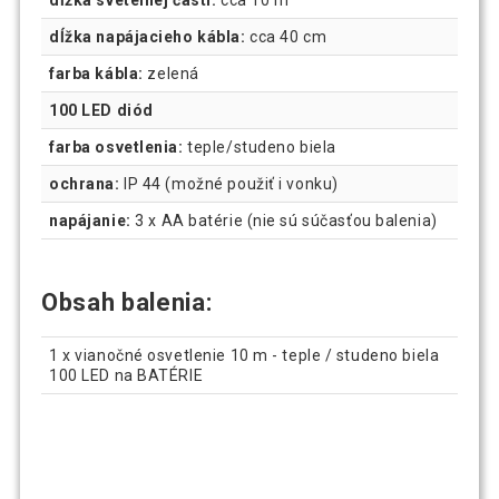
dĺžka napájacieho kábla:
cca 40 cm
farba kábla:
zelená
100 LED diód
farba osvetlenia:
teple/studeno biela
ochrana:
IP 44 (možné použiť i vonku)
napájanie:
3 x AA batérie (nie sú súčasťou balenia)
Obsah balenia:
1 x vianočné osvetlenie 10 m - teple / studeno biela
100 LED na BATÉRIE