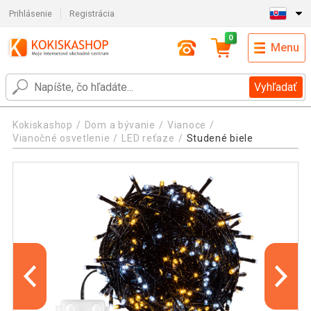
Prihlásenie
Registrácia
0
Menu
Vyhľadať
Kokiskashop
Dom a bývanie
Vianoce
Vianočné osvetlenie
LED reťaze
Studené biele