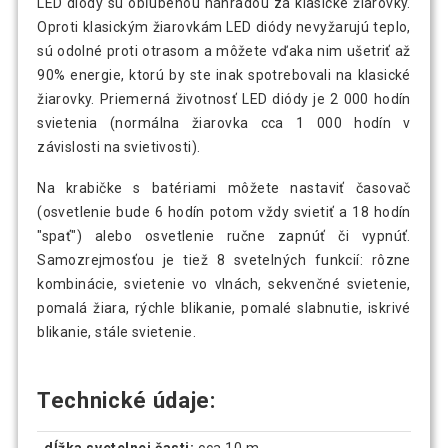
LED diódy sú obľúbenou náhradou za klasické žiarovky.
Oproti klasickým žiarovkám LED diódy nevyžarujú teplo,
sú odolné proti otrasom a môžete vďaka nim ušetriť až
90% energie, ktorú by ste inak spotrebovali na klasické
žiarovky. Priemerná životnosť LED diódy je 2 000 hodín
svietenia (normálna žiarovka cca 1 000 hodín v
závislosti na svietivosti).
Na krabičke s batériami môžete nastaviť časovač
(osvetlenie bude 6 hodín potom vždy svietiť a 18 hodín
"spať") alebo osvetlenie ručne zapnúť či vypnúť.
Samozrejmosťou je tiež 8 svetelných funkcií: rôzne
kombinácie, svietenie vo vlnách, sekvenčné svietenie,
pomalá žiara, rýchle blikanie, pomalé slabnutie, iskrivé
blikanie, stále svietenie.
Technické údaje:
dĺžka svetelnej časti:
cca 10 m