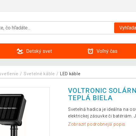
Vyhľada
Detský svet
Voľný čas
svetlenie
Svetelné káble
LED káble
VOLTRONIC SOLÁRN
TEPLÁ BIELA
Svetelná hadica je ideálna na os
elektrickej zásuvke či batériám.
Zobraziť podrobnejší popis