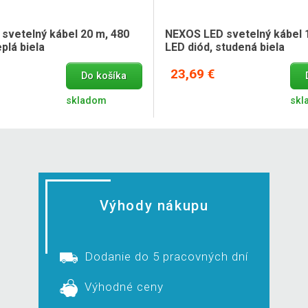
svetelný kábel 20 m, 480
NEXOS LED svetelný kábel 
eplá biela
LED diód, studená biela
23,69 €
Do košíka
skladom
skl
Výhody nákupu
Dodanie do 5 pracovných dní
Výhodné ceny