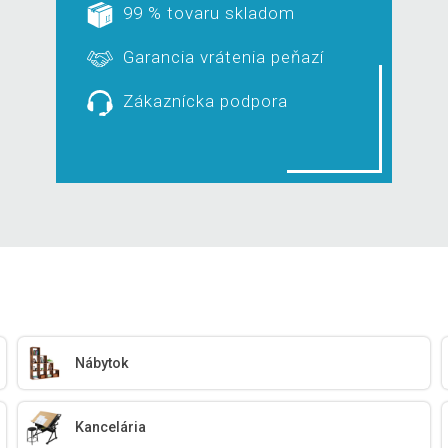
99 % tovaru skladom
Garancia vrátenia peňazí
Zákaznícka podpora
Nábytok
Kancelária