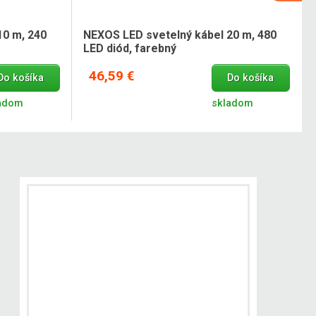
10 m, 240
NEXOS LED svetelný kábel 20 m, 480
LED diód, farebný
46,59 €
Do košíka
Do košíka
adom
skladom