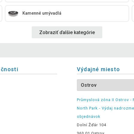
Kamenné umývadlá
Zobraziť ďalšie kategórie
očnosti
Výdajné miesto
Průmyslová zóna II Ostrov - 
North Park - Výdaj nadrozm
objednávok
Dolní Žďár 104
363 01 Ostrov