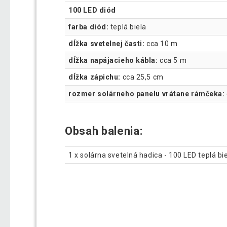
100 LED diód
farba diód:
teplá biela
dĺžka svetelnej časti:
cca 10 m
dĺžka napájacieho kábla:
cca 5 m
dĺžka zápichu:
cca 25,5 cm
rozmer solárneho panelu vrátane rámčeka:
Obsah balenia:
1 x solárna svetelná hadica - 100 LED teplá b