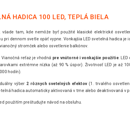
NÁ HADICA 100 LED, TEPLÁ BIELA
ok všade tam, kde nemôže byť použité klasické elektrické osvetl
ju pri dennom svetle opäť vypne. Vonkajšia LED svetelná hadica je 
a vianočný stromček alebo osvetlenie balkónov.
ť. Vianočná reťaz je vhodná
pre vnútorné i vonkajšie použitie
. LED
žiarovkami extrémne nízka (až 90 % úspor). Životnosť LED je až 1
 000 hodín).
iduálny výber
2 rôznych svetelných efektov
(1. trvalého osvetleni
etelná hadica automaticky aktivovaná v tme alebo deaktivovaná v pr
red použitím preštudujte návod na obsluhu.