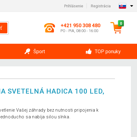
Prihlásenie
Registrácia
0
+421 950 308 480
ť
PO - PIA, 08:00 - 16:00
Šport
TOP ponuky
A SVETELNÁ HADICA 100 LED,
vetlenie Vašej záhrady bez nutnosti pripojenia k
 Jednoducho sa nabíja silou slnka.