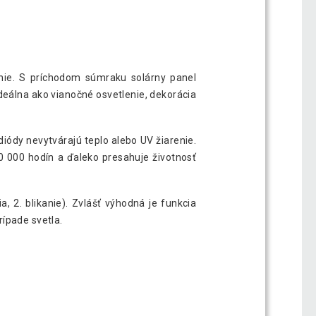
enie. S príchodom súmraku solárny panel
ideálna ako vianočné osvetlenie, dekorácia
 diódy nevytvárajú teplo alebo UV žiarenie.
00 000 hodín a ďaleko presahuje životnosť
a, 2. blikanie). Zvlášť výhodná je funkcia
ípade svetla.