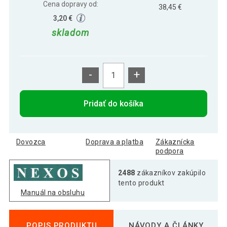
Cena dopravy od:
38,45 €
3,20 €
skladom
-
+
Pridať do košíka
Dovozca
Doprava a platba
Zákaznícka
podpora
2488
zákazníkov zakúpilo
tento produkt
Manuál na obsluhu
POPIS PRODUKTU
NÁVODY A ČLÁNKY