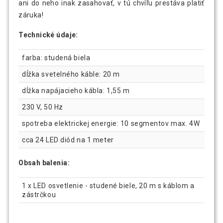
ani do neho inak zasahovať, v tú chvíľu prestáva platiť
záruka!
Technické údaje:
farba: studená biela
dĺžka svetelného káble: 20 m
dĺžka napájacieho kábla: 1,55 m
230 V, 50 Hz
spotreba elektrickej energie: 10 segmentov max. 4W
cca 24 LED diód na 1 meter
Obsah balenia:
1 x LED osvetlenie - studené biele, 20 m s káblom a
zástrčkou