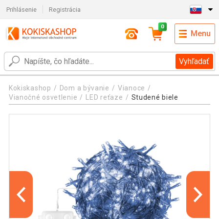
Prihlásenie
Registrácia
0
Menu
Vyhľadať
Kokiskashop
Dom a bývanie
Vianoce
Vianočné osvetlenie
LED reťaze
Studené biele