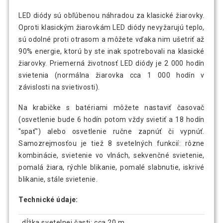
LED diódy sú obľúbenou náhradou za klasické žiarovky.
Oproti klasickým žiarovkám LED diódy nevyžarujú teplo,
sú odolné proti otrasom a môžete vďaka nim ušetriť až
90% energie, ktorú by ste inak spotrebovali na klasické
žiarovky. Priemerná životnosť LED diódy je 2 000 hodín
svietenia (normálna žiarovka cca 1 000 hodín v
závislosti na svietivosti).
Na krabičke s batériami môžete nastaviť časovač
(osvetlenie bude 6 hodín potom vždy svietiť a 18 hodín
"spať") alebo osvetlenie ručne zapnúť či vypnúť.
Samozrejmosťou je tiež 8 svetelných funkcií: rôzne
kombinácie, svietenie vo vlnách, sekvenčné svietenie,
pomalá žiara, rýchle blikanie, pomalé slabnutie, iskrivé
blikanie, stále svietenie.
Technické údaje:
dĺžka svetelnej časti: cca 20 m