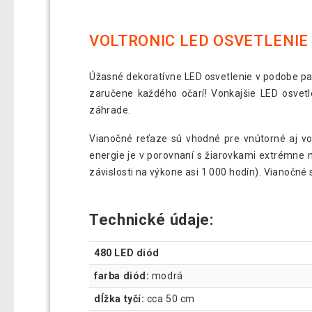
VOLTRONIC LED OSVETLENIE 
Úžasné dekoratívne LED osvetlenie v podobe p
zaručene každého očarí! Vonkajšie LED osvetl
záhrade.
Vianočné reťaze sú vhodné pre vnútorné aj vonk
energie je v porovnaní s žiarovkami extrémne n
závislosti na výkone asi 1 000 hodín). Vianočn
Technické údaje:
480 LED diód
farba diód:
modrá
dĺžka tyčí:
cca 50 cm