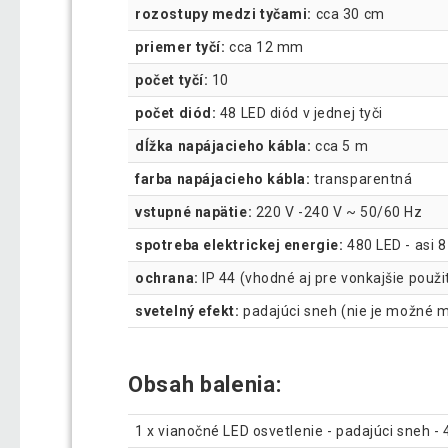
rozostupy medzi tyčami:
cca 30 cm
priemer tyčí:
cca 12 mm
počet tyčí:
10
počet diód:
48 LED diód v jednej tyči
dĺžka napájacieho kábla:
cca 5 m
farba napájacieho kábla:
transparentná
vstupné napätie:
220 V -240 V ~ 50/60 Hz
spotreba elektrickej energie:
480 LED - asi 
ochrana:
IP 44 (vhodné aj pre vonkajšie použi
svetelný efekt:
padajúci sneh (nie je možné m
Obsah balenia:
1 x vianočné LED osvetlenie - padajúci sneh 