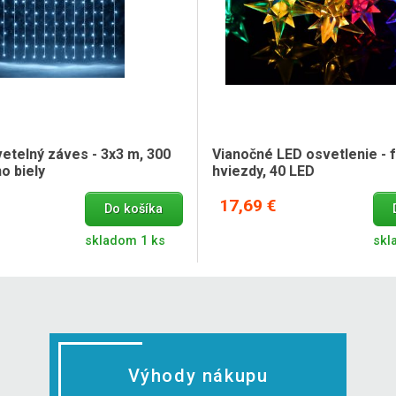
etelný záves - 3x3 m, 300
Vianočné LED osvetlenie - 
o biely
hviezdy, 40 LED
17,69 €
Do košíka
skladom 1 ks
skl
Výhody nákupu