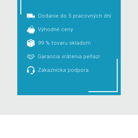
Dodanie do 5 pracovných dní
Výhodné ceny
99 % tovaru skladom
Garancia vrátenia peňazí
Zákaznícka podpora