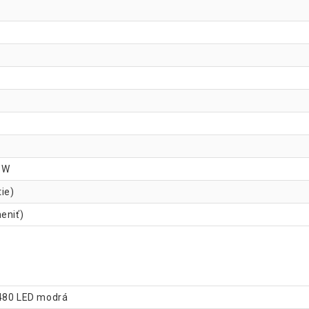
8 W
tie)
eniť)
- 480 LED modrá