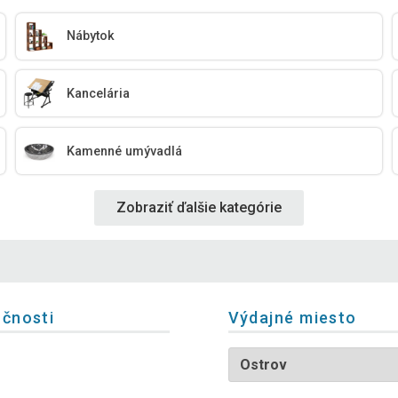
Nábytok
Kancelária
Kamenné umývadlá
Zobraziť ďalšie kategórie
očnosti
Výdajné miesto