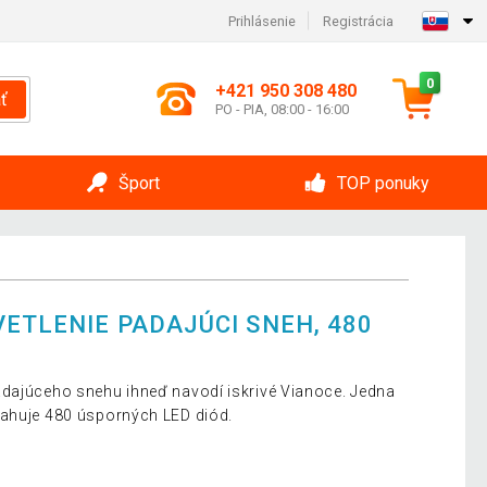
Prihlásenie
Registrácia
0
+421 950 308 480
ť
PO - PIA, 08:00 - 16:00
Šport
TOP ponuky
VETLENIE PADAJÚCI SNEH, 480
adajúceho snehu ihneď navodí iskrivé Vianoce. Jedna
sahuje 480 úsporných LED diód.