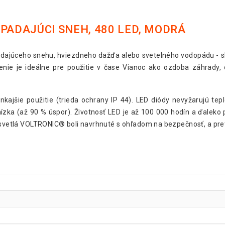
PADAJÚCI SNEH, 480 LED, MODRÁ
adajúceho snehu, hviezdneho dažďa alebo svetelného vodopádu - s
enie je ideálne pre použitie v čase Vianoc ako ozdoba záhrady,
ajšie použitie (trieda ochrany IP 44). LED diódy nevyžarujú tepl
ízka (až 90 % úspor). Životnosť LED je až 100 000 hodín a ďaleko 
é svetlá VOLTRONIC® boli navrhnuté s ohľadom na bezpečnosť, a pret