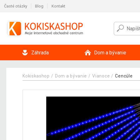
Časté otázky
Blog
Kontakt
Záhrada
Dom a bývanie
Kokiskashop
Dom a bývanie
Vianoce
Cencúle