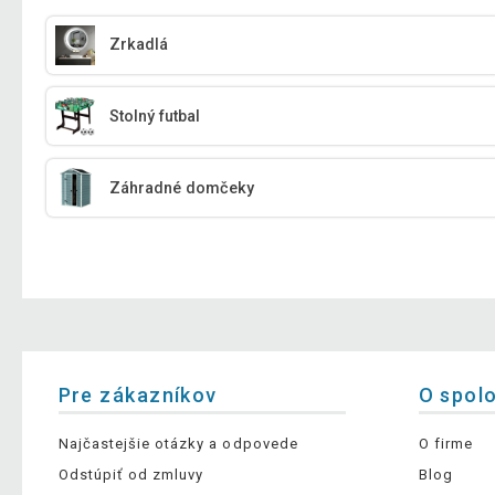
Zrkadlá
Stolný futbal
Záhradné domčeky
Pre zákazníkov
O spol
Najčastejšie otázky a odpovede
O firme
Odstúpiť od zmluvy
Blog