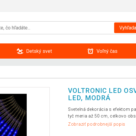
Vyhľada
Detský svet
Voľný čas
VOLTRONIC LED OS
LED, MODRÁ
Svetelná dekorácia s efektom p
tyč meria až 50 cm, celkovo ob
Zobraziť podrobnejší popis