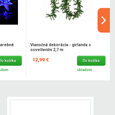
farebné
Vianočná dekorácia - girlanda s
osvetlením 2,7 m
12,99 €
Do košíka
Do košíka
adom
skladom