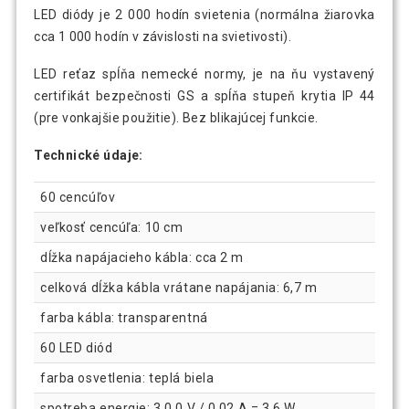
LED diódy je 2 000 hodín svietenia (normálna žiarovka
cca 1 000 hodín v závislosti na svietivosti).
LED reťaz spĺňa nemecké normy, je na ňu vystavený
certifikát bezpečnosti GS a spĺňa stupeň krytia IP 44
(pre vonkajšie použitie). Bez blikajúcej funkcie.
Technické údaje:
60 cencúľov
veľkosť cencúľa: 10 cm
dĺžka napájacieho kábla: cca 2 m
celková dĺžka kábla vrátane napájania: 6,7 m
farba kábla: transparentná
60 LED diód
farba osvetlenia: teplá biela
spotreba energie: 3 0,0 V / 0,02 A = 3,6 W