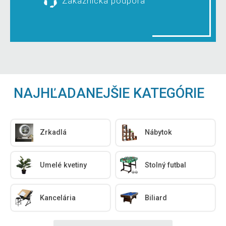
Zákaznícka podpora
NAJHĽADANEJŠIE KATEGÓRIE
Zrkadlá
Nábytok
Umelé kvetiny
Stolný futbal
Kancelária
Biliard