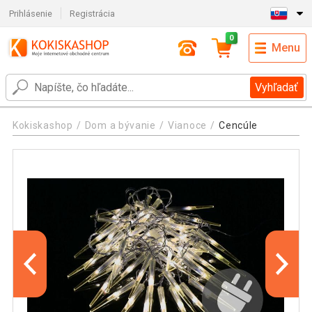
Prihlásenie
Registrácia
0
Menu
Vyhľadať
Kokiskashop
Dom a bývanie
Vianoce
Cencúle