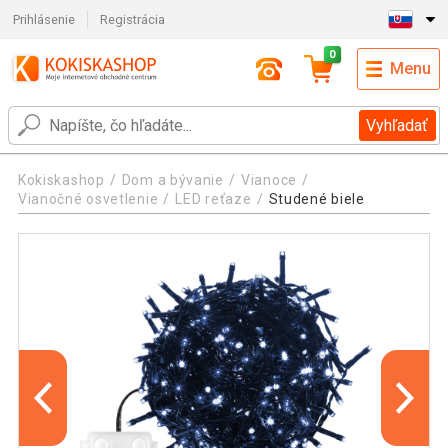
Prihlásenie
Registrácia
0
Menu
Vyhľadať
Kokiskashop
Dom a bývanie
Vianoce
Vianočné osvetlenie
LED reťaze
Studené biele