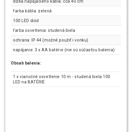
dĺžka napájacieho kábla: cca 40 cm
farba kábla: zelená
100 LED diód
farba osvetlenia: studená biela
ochrana: IP 44 (možné použiť i vonku)
napájanie: 3 x AA batérie (nie sú súčasťou balenia)
Obsah balenia:
1 x vianočné osvetlenie 10 m - studená biela 100
LED na BATÉRIE