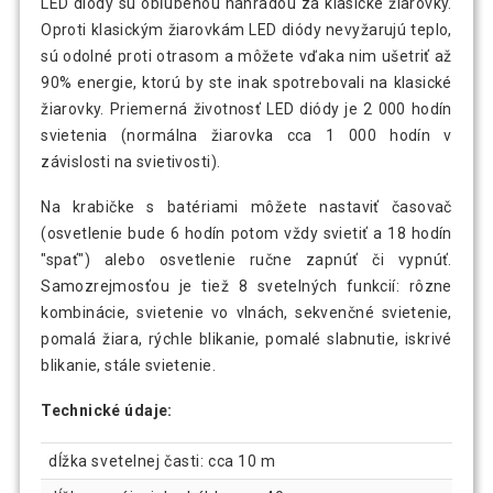
LED diódy sú obľúbenou náhradou za klasické žiarovky.
Oproti klasickým žiarovkám LED diódy nevyžarujú teplo,
sú odolné proti otrasom a môžete vďaka nim ušetriť až
90% energie, ktorú by ste inak spotrebovali na klasické
žiarovky. Priemerná životnosť LED diódy je 2 000 hodín
svietenia (normálna žiarovka cca 1 000 hodín v
závislosti na svietivosti).
Na krabičke s batériami môžete nastaviť časovač
(osvetlenie bude 6 hodín potom vždy svietiť a 18 hodín
"spať") alebo osvetlenie ručne zapnúť či vypnúť.
Samozrejmosťou je tiež 8 svetelných funkcií: rôzne
kombinácie, svietenie vo vlnách, sekvenčné svietenie,
pomalá žiara, rýchle blikanie, pomalé slabnutie, iskrivé
blikanie, stále svietenie.
Technické údaje:
dĺžka svetelnej časti: cca 10 m