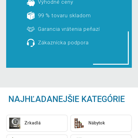
Výhodné ceny
99 % tovaru skladom
Garancia vrátenia peňazí
Zákaznícka podpora
NAJHĽADANEJŠIE KATEGÓRIE
Zrkadlá
Nábytok