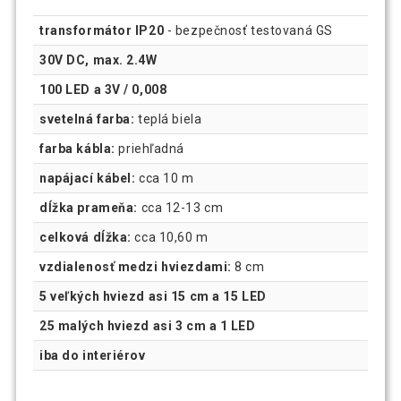
transformátor IP20
- bezpečnosť testovaná GS
30V DC, max. 2.4W
100 LED a 3V / 0,008
svetelná farba:
teplá biela
farba kábla:
priehľadná
napájací kábel:
cca 10 m
dĺžka prameňa:
cca 12-13 cm
celková dĺžka:
cca 10,60 m
vzdialenosť medzi hviezdami:
8 cm
5 veľkých hviezd asi 15 cm a 15 LED
25 malých hviezd asi 3 cm a 1 LED
iba do interiérov