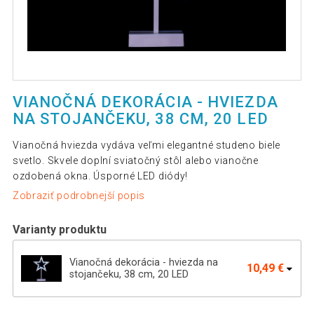
VIANOČNÁ DEKORÁCIA - HVIEZDA
NA STOJANČEKU, 38 CM, 20 LED
Vianočná hviezda vydáva veľmi elegantné studeno biele
svetlo. Skvele doplní sviatočný stôl alebo vianočne
ozdobená okna. Úsporné LED diódy!
Zobraziť podrobnejší popis
Varianty produktu
Vianočná dekorácia - hviezda na
10,49 €
stojančeku, 38 cm, 20 LED
NEXOS Dekorácia,20 LED, hviezda na
8,89 €