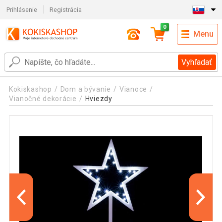
Prihlásenie
Registrácia
0
Menu
Vyhľadať
Kokiskashop
Dom a bývanie
Vianoce
Vianočné dekorácie
Hviezdy