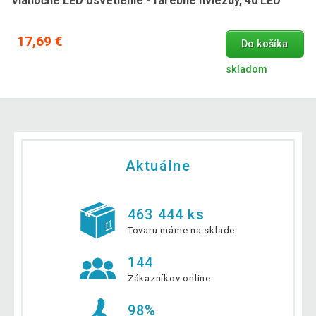
Vianočné LED osvetlenie - farebné hviezdy, 40 LED
17,69 €
Do košíka
skladom
Aktuálne
463 444 ks
Tovaru máme na sklade
144
Zákazníkov online
98%