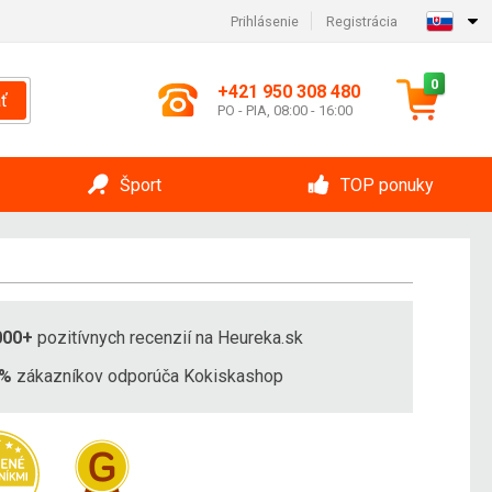
Prihlásenie
Registrácia
0
+421 950 308 480
ť
PO - PIA, 08:00 - 16:00
Šport
TOP ponuky
000+
pozitívnych recenzií na Heureka.sk
8%
zákazníkov odporúča Kokiskashop