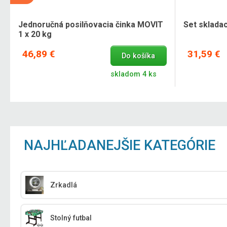
Jednoručná posilňovacia činka MOVIT
Set skladac
1 x 20 kg
46,89 €
31,59 €
Do košíka
skladom 4 ks
NAJHĽADANEJŠIE KATEGÓRIE
Zrkadlá
Stolný futbal