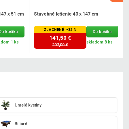
147 x 51 cm
Stavebné lešenie 40 x 147 cm
ZLACNENÉ -32 %
Do košíka
Do košíka
141,50 €
adom 1 ks
skladom 8 ks
207,00 €
Umelé kvetiny
Biliard