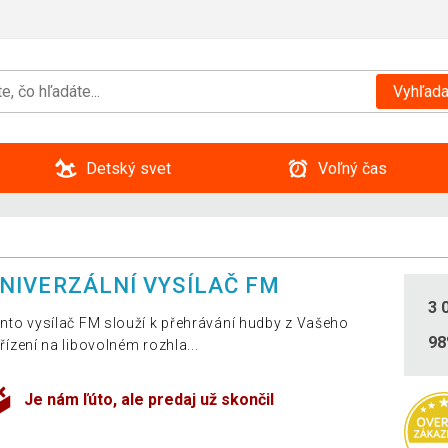
Vyhľada
Detský svet
Voľný čas
NIVERZÁLNÍ VYSÍLAČ FM
3 
nto vysílač FM slouží k přehrávání hudby z Vašeho
9
řízení na libovolném rozhla...
Je nám ľúto, ale predaj už skončil