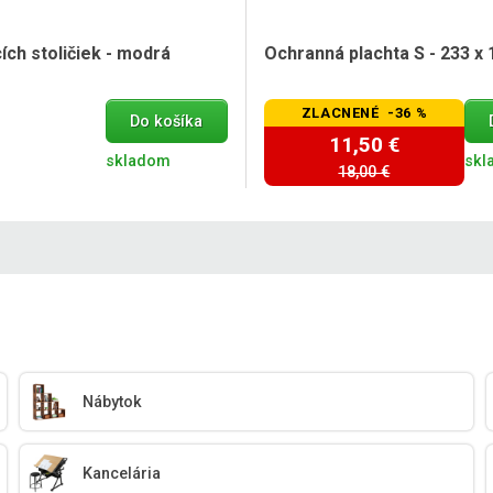
ích stoličiek - modrá
Ochranná plachta S - 233 x 
ZLACNENÉ -36 %
Do košíka
11,50 €
skladom
skl
18,00 €
Nábytok
Kancelária