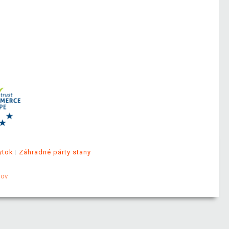
ytok
Záhradné párty stany
jov