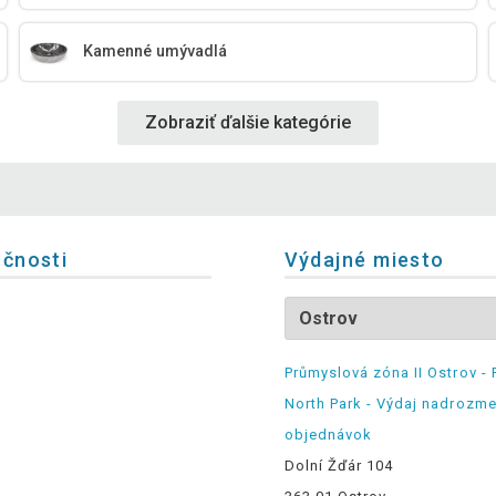
Kamenné umývadlá
Zobraziť ďalšie kategórie
očnosti
Výdajné miesto
Průmyslová zóna II Ostrov - 
North Park - Výdaj nadrozm
objednávok
Dolní Žďár 104