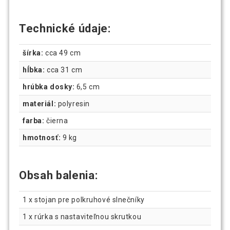
Technické údaje:
šírka:
cca 49 cm
hĺbka:
cca 31 cm
hrúbka dosky:
6,5 cm
materiál:
polyresin
farba:
čierna
hmotnosť:
9 kg
Obsah balenia:
1 x stojan pre polkruhové slnečníky
1 x rúrka s nastaviteľnou skrutkou