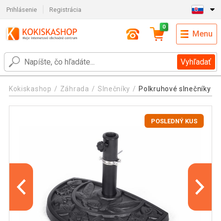
Prihlásenie
Registrácia
0
Menu
Vyhľadať
Kokiskashop
Záhrada
Slnečníky
Polkruhové slnečníky
POSLEDNÝ KUS