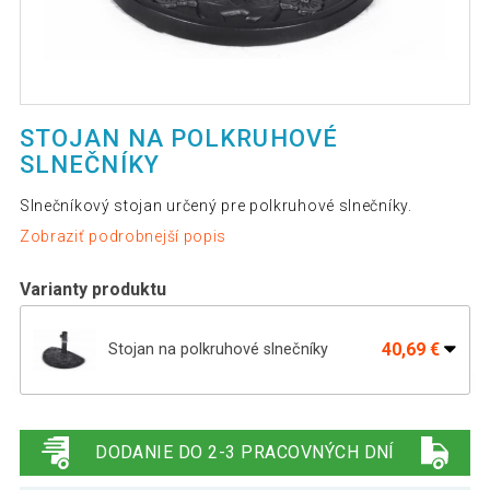
STOJAN NA POLKRUHOVÉ
SLNEČNÍKY
Slnečníkový stojan určený pre polkruhové slnečníky.
Zobraziť podrobnejší popis
Varianty produktu
40,69 €
Stojan na polkruhové slnečníky
Polkruhový záhradný slnečník - tmavo
51,09 €
modrý - 2,7 m
DODANIE DO 2-3 PRACOVNÝCH DNÍ