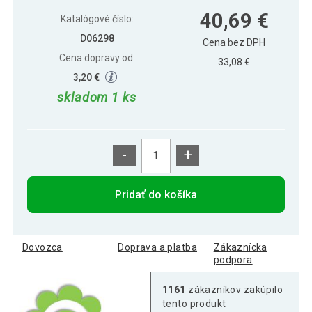
Polkruhový záhradný slnečník - zelený -
51,09 €
40,69 €
2,7 m
Katalógové číslo:
D06298
Cena bez DPH
Cena dopravy od:
33,08 €
3,20 €
skladom 1 ks
-
+
Pridať do košíka
Dovozca
Doprava a platba
Zákaznícka
podpora
1161
zákazníkov zakúpilo
tento produkt