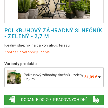
POLKRUHOVÝ ZÁHRADNÝ SLNEČNÍK
- ZELENÝ - 2,7 M
Ideálny slnečník na balkón alebo terasu.
Zobraziť podrobnejší popis
Varianty produktu
Polkruhový záhradný slnečník - zelený
51,09 €
- 2,7 m
Polkruhový záhradný slnečník - tmavo
51,09 €
modrý - 2,7 m
DODANIE DO 2-3 PRACOVNÝCH DNÍ