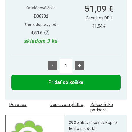
40,69 €
Stojan na polkruhové slnečníky
51,09 €
Katalógové číslo:
D06302
Cena bez DPH
Cena dopravy od:
41,54 €
4,50 €
skladom 3 ks
-
+
Pridať do košíka
Dovozca
Doprava a platba
Zákaznícka
podpora
292
zákazníkov zakúpilo
tento produkt