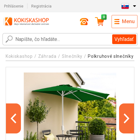
Prihlásenie
Registrácia
0
Menu
Vyhľadať
Kokiskashop
Záhrada
Slnečníky
Polkruhové slnečníky