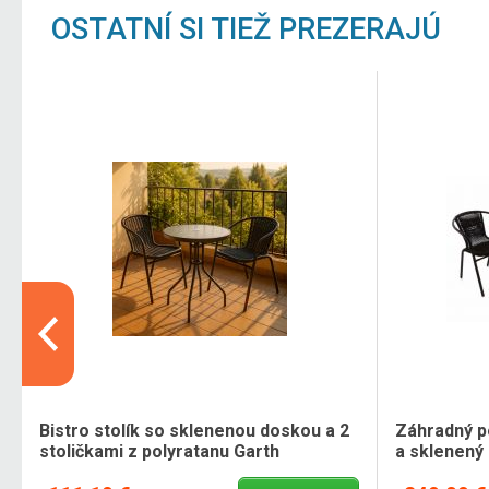
OSTATNÍ SI TIEŽ PREZERAJÚ
Bistro stolík so sklenenou doskou a 2
Záhradný po
stoličkami z polyratanu Garth
a sklenený 