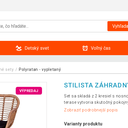
Vyhľada
Detský svet
Voľný čas
né sety
Polyratan - vypletaný
STILISTA ZÁHRADN
VÝPREDAJ
Set sa skladá z 2 kresiel s nosn
terase vytvoria skutočný pokojn
Zobraziť podrobnejší popis
Varianty produktu