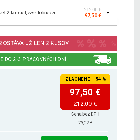
212,00 €
et 2 kresiel, svetlohnedá
97,50 €
t - stolička + stôl
248,19 €
 ZOSTÁVA UŽ LEN 2 KUSOV
E DO 2-3 PRACOVNÝCH DNÍ
ZLACNENÉ -54 %
97,50 €
212,00 €
Cena bez DPH
79,27 €