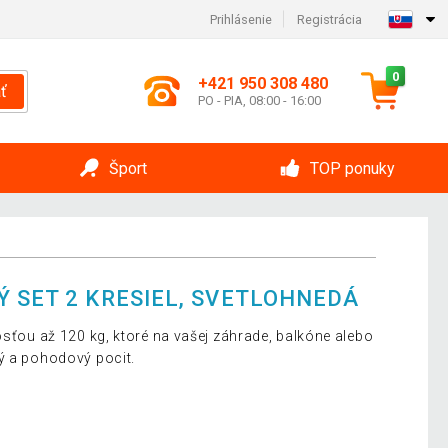
Prihlásenie
Registrácia
0
+421 950 308 480
ť
PO - PIA, 08:00 - 16:00
Šport
TOP ponuky
Ý SET 2 KRESIEL, SVETLOHNEDÁ
osťou až 120 kg, ktoré na vašej záhrade, balkóne alebo
ý a pohodový pocit.