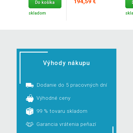
194,59 €
Do košíka
skladom
skl
Výhody nákupu
Dodanie do 5 pracovných dní
Výhodné ceny
99 % tovaru skladom
Garancia vrátenia peňazí