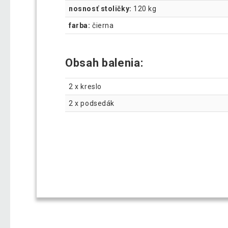
nosnosť stoličky:
120 kg
farba:
čierna
Obsah balenia:
2 x kreslo
2 x podsedák