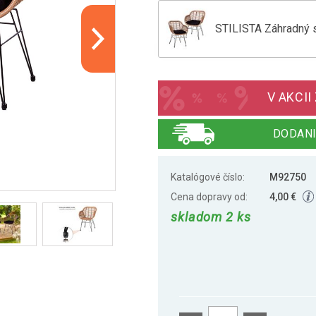
STILISTA Záhradný s
STILISTA Záhradný se
V AKCII
DODANI
Katalógové číslo:
M92750
Cena dopravy od:
4,00 €
skladom 2 ks