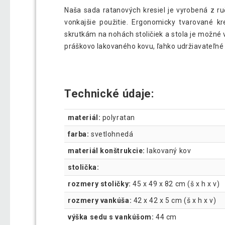
Naša sada ratanových kresiel je vyrobená z 
vonkajšie použitie. Ergonomicky tvarované 
skrutkám na nohách stoličiek a stola je možné
práškovo lakovaného kovu, ľahko udržiavateľné 
Technické údaje:
materiál:
polyratan
farba:
svetlohnedá
materiál konštrukcie:
lakovaný kov
stolička:
rozmery stoličky:
45 x 49 x 82 cm (š x h x v)
rozmery vankúša:
42 x 42 x 5 cm (š x h x v)
výška sedu s vankúšom:
44 cm