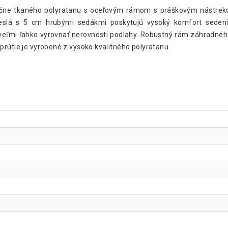
ručne tkaného polyratanu s oceľovým rámom s práškovým nástrek
kreslá s 5 cm hrubými sedákmi poskytujú vysoký komfort sede
 veľmi ľahko vyrovnať nerovnosti podlahy. Robustný rám záhradné
prútie je vyrobené z vysoko kvalitného polyratanu.