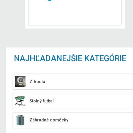
NAJHĽADANEJŠIE KATEGÓRIE
Zrkadlá
Stolný futbal
Záhradné domčeky