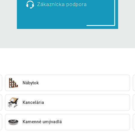
Zákaznícka podpora
Nábytok
Kancelária
Kamenné umývadlá