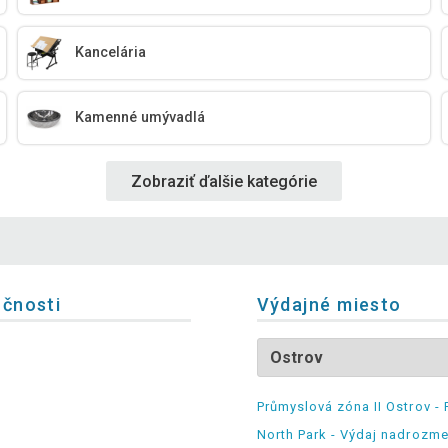
Kancelária
Kamenné umývadlá
Zobraziť ďalšie kategórie
očnosti
Výdajné miesto
Průmyslová zóna II Ostrov - 
North Park - Výdaj nadrozm