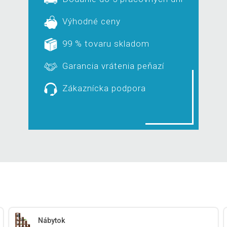
Výhodné ceny
99 % tovaru skladom
Garancia vrátenia peňazí
Zákaznícka podpora
Nábytok