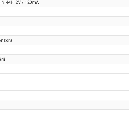
; NI-MH; 2V / 120mA
enzora
rii