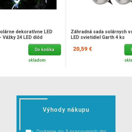
olárne dekoratívne LED
Záhradná sada solárnych v
- Vážky 24 LED diód
LED svietidiel Garth 4 ks
20,59 €
Do košíka
skladom
skl
Výhody nákupu
Dodanie do 5 pracovných dní