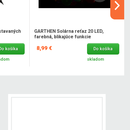
stavaných
GARTHEN Solárna reťaz 20 LED,
farebná, blikajúce funkcie
8,99 €
Do košíka
Do košíka
adom
skladom