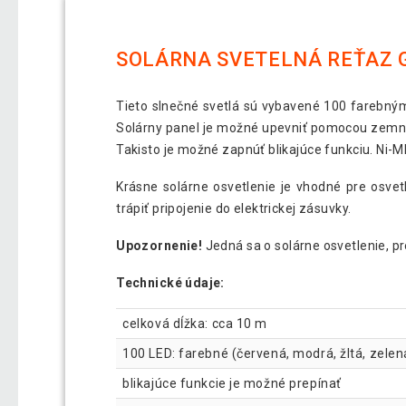
SOLÁRNA SVETELNÁ REŤAZ G
Tieto slnečné svetlá sú vybavené 100 farebnými
Solárny panel je možné upevniť pomocou zemné
Takisto je možné zapnúť blikajúce funkciu. Ni-
Krásne solárne osvetlenie je vhodné pre osvet
trápiť pripojenie do elektrickej zásuvky.
Upozornenie!
Jedná sa o solárne osvetlenie, p
Technické údaje:
celková dĺžka: cca 10 m
100 LED: farebné (červená, modrá, žltá, zelen
blikajúce funkcie je možné prepínať