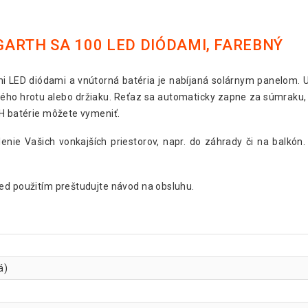
ARTH SA 100 LED DIÓDAMI, FAREBNÝ
 LED diódami a vnútorná batéria je nabíjaná solárnym panelom. Uš
ho hrotu alebo držiaku. Reťaz sa automaticky zapne za súmraku, 
MH batérie môžete vymeniť.
lenie Vašich vonkajších priestorov, napr. do záhrady či na balk
red použitím preštudujte návod na obsluhu.
á)