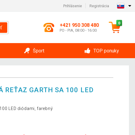
Prihlásenie
Registrácia
0
+421 950 308 480
ť
PO - PIA, 08:00 - 16:00
Šport
TOP ponuky
 REŤAZ GARTH SA 100 LED
 100 LED diódami, farebný