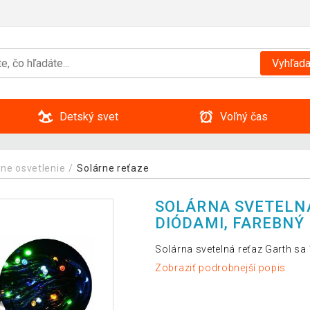
Vyhľada
Detský svet
Voľný čas
rne osvetlenie
Solárne reťaze
SOLÁRNA SVETELNÁ
DIÓDAMI, FAREBNÝ
Solárna svetelná reťaz Garth sa
Zobraziť podrobnejší popis