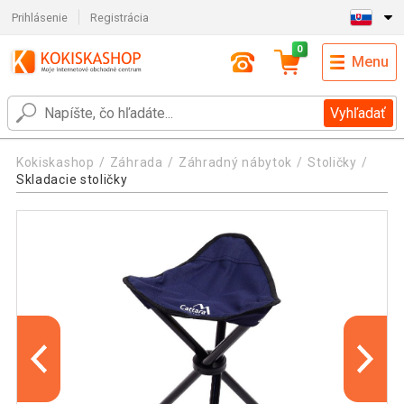
Prihlásenie
Registrácia
0
Menu
Vyhľadať
Kokiskashop
Záhrada
Záhradný nábytok
Stoličky
Skladacie stoličky