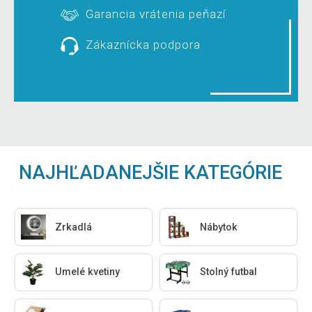
Garancia vrátenia peňazí
Zákaznícka podpora
NAJHĽADANEJŠIE KATEGÓRIE
Zrkadlá
Nábytok
Umelé kvetiny
Stolný futbal