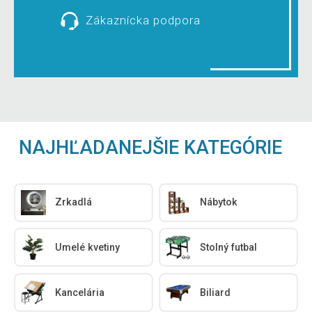
Zákaznícka podpora
NAJHĽADANEJŠIE KATEGÓRIE
Zrkadlá
Nábytok
Umelé kvetiny
Stolný futbal
Kancelária
Biliard