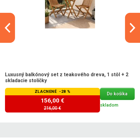
Luxusný balkónový set z teakového dreva, 1 stôl + 2
skladacie stoličky
ZLACNENÉ -28 %
Do košíka
156,00 €
skladom
216,00 €