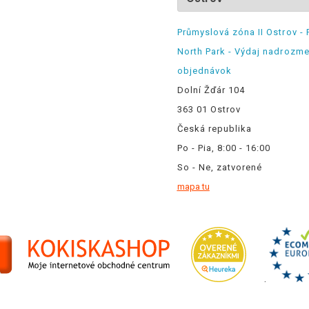
Průmyslová zóna II Ostrov - 
North Park - Výdaj nadrozm
objednávok
Dolní Žďár 104
363 01 Ostrov
Česká republika
Po - Pia, 8:00 - 16:00
So - Ne, zatvorené
mapa tu
.