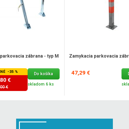
parkovacia zábrana - typ M
Zamykacia parkovacia zábra
NÉ -35 %
47,29 €
Do košíka
,80 €
skladom 6 ks
skl
,00 €