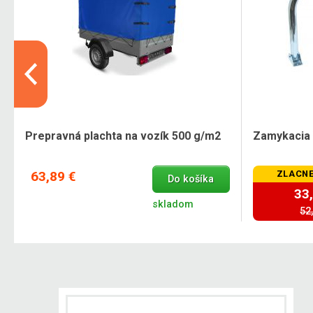
Prepravná plachta na vozík 500 g/m2
Zamykacia 
63,89 €
ZLACNE
Do košíka
33
skladom
52