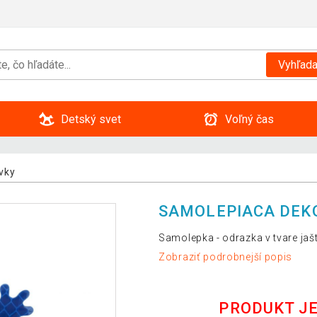
Vyhľada
Detský svet
Voľný čas
vky
SAMOLEPIACA DEK
Samolepka - odrazka v tvare jašt
Zobraziť podrobnejší popis
PRODUKT J