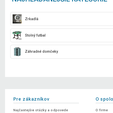
Zrkadlá
Stolný futbal
Záhradné domčeky
Pre zákazníkov
O spol
Najčastejšie otázky a odpovede
O firme