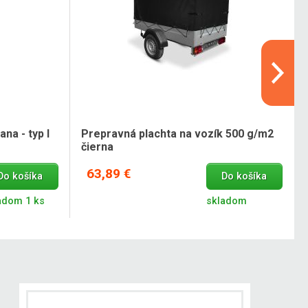
na - typ I
Prepravná plachta na vozík 500 g/m2
čierna
63,89 €
Do košíka
Do košíka
adom 1 ks
skladom