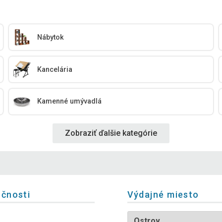
Nábytok
Kancelária
Kamenné umývadlá
Zobraziť ďalšie kategórie
očnosti
Výdajné miesto