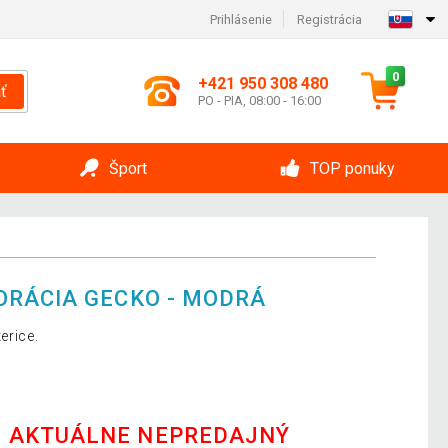
Prihlásenie
Registrácia
0
+421 950 308 480
ť
PO - PIA, 08:00 - 16:00
Šport
TOP ponuky
ORÁCIA GECKO - MODRÁ
erice.
E AKTUÁLNE NEPREDAJNÝ