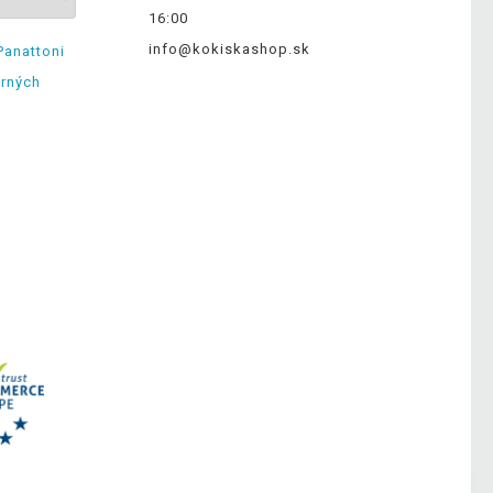
16:00
info@kokiskashop.sk
Panattoni
erných