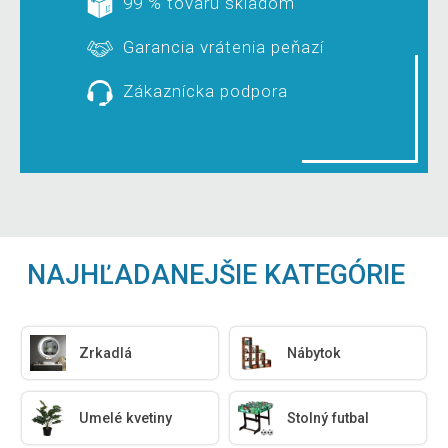
99 % tovaru skladom
Garancia vrátenia peňazí
Zákaznícka podpora
NAJHĽADANEJŠIE KATEGÓRIE
Zrkadlá
Nábytok
Umelé kvetiny
Stolný futbal