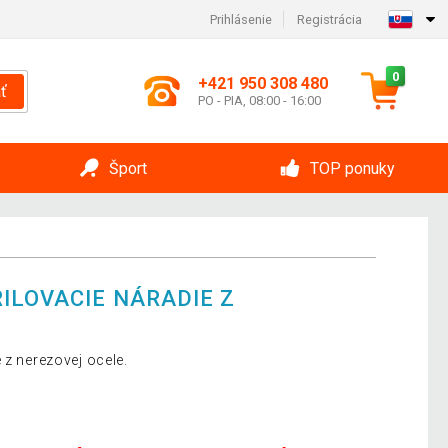
Prihlásenie
Registrácia
0
+421 950 308 480
ť
PO - PIA, 08:00 - 16:00
Šport
TOP ponuky
ILOVACIE NÁRADIE Z
 z nerezovej ocele.