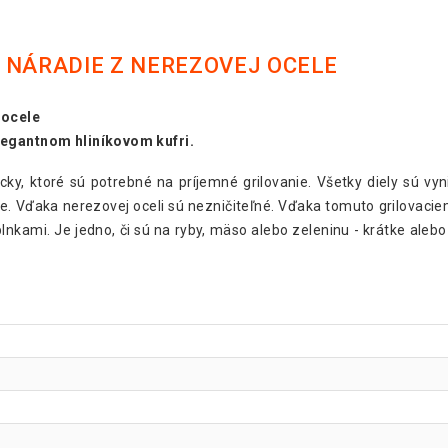
 NÁRADIE Z NEREZOVEJ OCELE
 ocele
legantnom hliníkovom kufri.
y, ktoré sú potrebné na príjemné grilovanie. Všetky diely sú vyni
e. Vďaka nerezovej oceli sú nezničiteľné. Vďaka tomuto grilovaci
nkami. Je jedno, či sú na ryby, mäso alebo zeleninu - krátke alebo