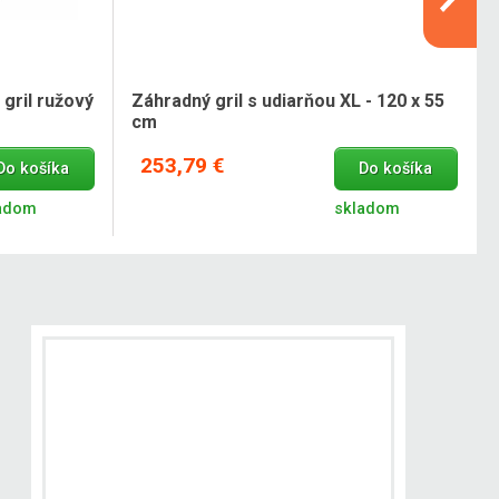
gril ružový
Záhradný gril s udiarňou XL - 120 x 55
cm
253,79 €
Do košíka
Do košíka
adom
skladom