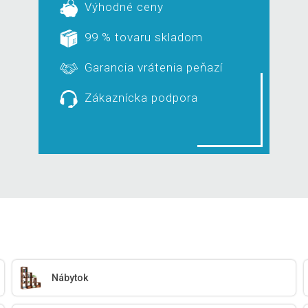
Výhodné ceny
99 % tovaru skladom
Garancia vrátenia peňazí
Zákaznícka podpora
Nábytok