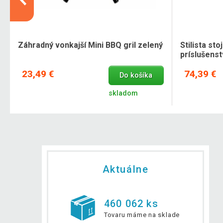
Záhradný vonkajší Mini BBQ gril zelený
Stilista st
príslušens
23,49 €
74,39 €
Do košíka
skladom
Aktuálne
460 062 ks
Tovaru máme na sklade