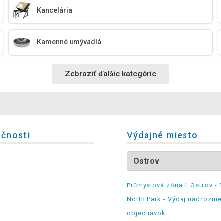
Kancelária
Kamenné umývadlá
Zobraziť ďalšie kategórie
očnosti
Výdajné miesto
Průmyslová zóna II Ostrov - 
North Park - Výdaj nadrozm
objednávok