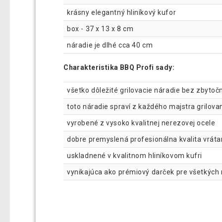
krásny elegantný hliníkový kufor
box - 37 x 13 x 8 cm
náradie je dlhé cca 40 cm
Charakteristika BBQ Profi sady:
všetko dôležité grilovacie náradie bez zbytoč
toto náradie spraví z každého majstra grilovan
vyrobené z vysoko kvalitnej nerezovej ocele
dobre premyslená profesionálna kvalita vráta
uskladnené v kvalitnom hliníkovom kufri
vynikajúca ako prémiový darček pre všetkých 