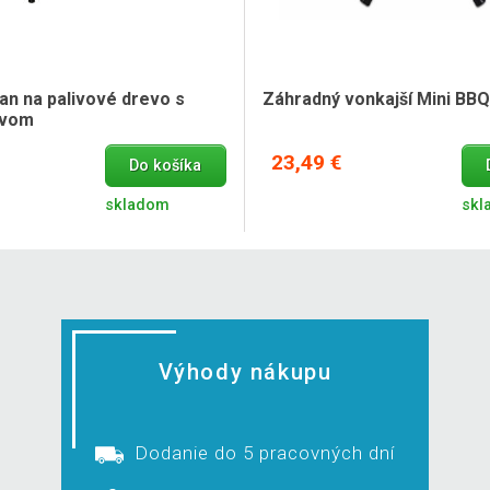
ojan na palivové drevo s
Záhradný vonkajší Mini BBQ 
tvom
23,49 €
Do košíka
skladom
skl
Výhody nákupu
Dodanie do 5 pracovných dní