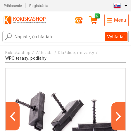
Prihlásenie
Registrácia
0
Menu
Vyhľadať
Kokiskashop
Záhrada
Dlaždice, mozaiky
WPC terasy, podlahy