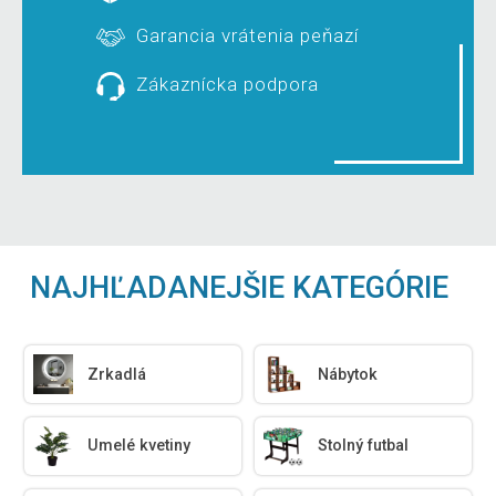
Garancia vrátenia peňazí
Zákaznícka podpora
NAJHĽADANEJŠIE KATEGÓRIE
Zrkadlá
Nábytok
Umelé kvetiny
Stolný futbal