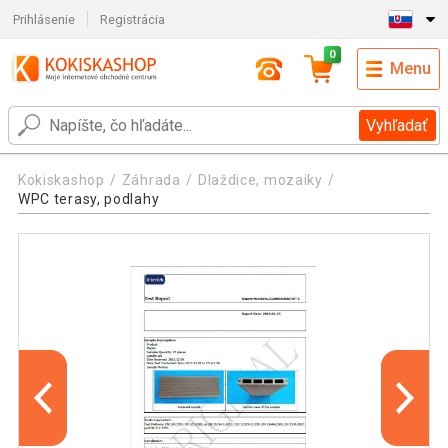
Prihlásenie
Registrácia
0
Menu
Vyhľadať
Kokiskashop
Záhrada
Dlaždice, mozaiky
WPC terasy, podlahy