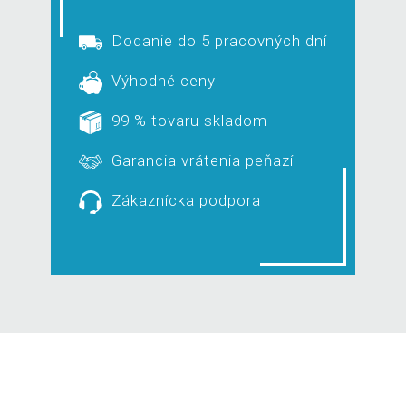
Dodanie do 5 pracovných dní
Výhodné ceny
99 % tovaru skladom
Garancia vrátenia peňazí
Zákaznícka podpora