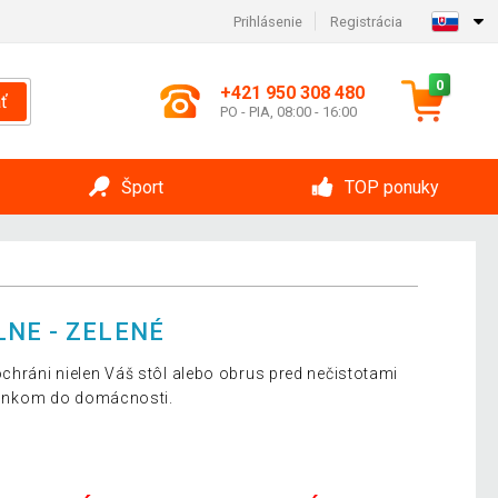
Prihlásenie
Registrácia
0
+421 950 308 480
ť
PO - PIA, 08:00 - 16:00
Šport
TOP ponuky
LNE - ZELENÉ
ochráni nielen Váš stôl alebo obrus pred nečistotami
doplnkom do domácnosti.