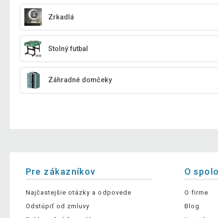
Zrkadlá
Stolný futbal
Záhradné domčeky
Pre zákazníkov
O spol
Najčastejšie otázky a odpovede
O firme
Odstúpiť od zmluvy
Blog