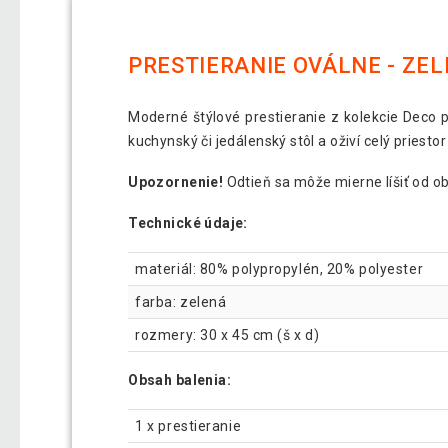
PRESTIERANIE OVÁLNE - ZE
Moderné štýlové prestieranie z kolekcie Deco p
kuchynský či jedálenský stôl a oživí celý priest
Upozornenie!
Odtieň sa môže mierne líšiť od o
Technické údaje:
materiál: 80% polypropylén, 20% polyester
farba: zelená
rozmery: 30 x 45 cm (š x d)
Obsah balenia:
1 x prestieranie