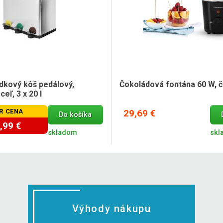
kový kôš pedálový,
Čokoládová fontána 60 W, č
eľ, 3 x 20 l
R CENA
29,69 €
Do košíka
,99 €
skladom
skl
Výhody nákupu