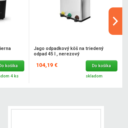
ierna
Jago odpadkový kôš na triedený
odpad 45 l , nerezový
104,19 €
Do košíka
Do košíka
adom 4 ks
skladom