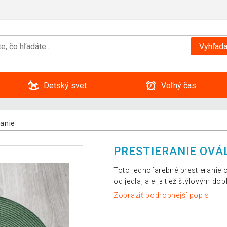
Vyhľada
Detský svet
Voľný čas
ranie
PRESTIERANIE OVÁ
Toto jednofarebné prestieranie 
od jedla, ale je tiež štýlovým 
Zobraziť podrobnejší popis