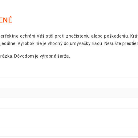
LENÉ
erfektne ochráni Váš stôl proti znečisteniu alebo poškodeniu. Kr
or jedálne. Výrobok nie je vhodný do umývačky riadu. Nesušte prestie
brázka. Dôvodom je výrobná šarža.