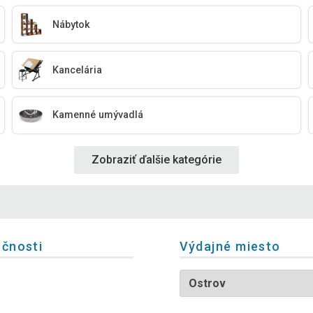
Nábytok
Kancelária
Kamenné umývadlá
Zobraziť ďalšie kategórie
očnosti
Výdajné miesto