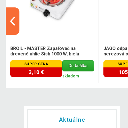
BROIL - MASTER Zapaľovač na
JAGO odpad
drevené uhlie Sish 1000 W, biela
nerezová oc
SUPER CENA
SUPE
Do košíka
3,10 €
105
skladom
Aktuálne