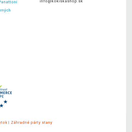
info@kokiskashop.sk
Panattoni
erných
ytok
Záhradné párty stany