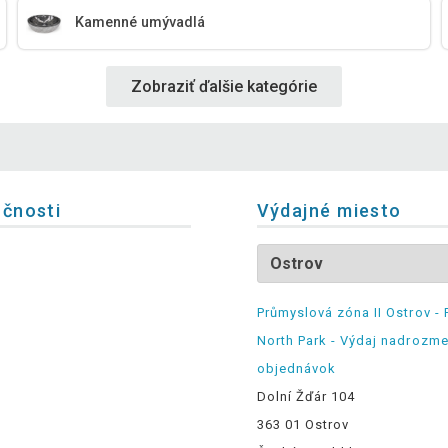
Kamenné umývadlá
Zobraziť ďalšie kategórie
očnosti
Výdajné miesto
Průmyslová zóna II Ostrov - 
North Park - Výdaj nadrozm
objednávok
Dolní Žďár 104
363 01 Ostrov