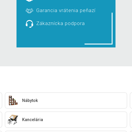
Garancia vrátenia peňazí
Zákaznícka podpora
Nábytok
Kancelária