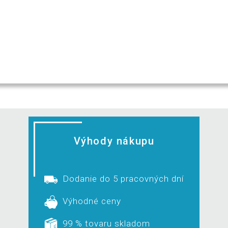
Výhody nákupu
Dodanie do 5 pracovných dní
Výhodné ceny
99 % tovaru skladom