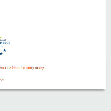
ytok
Záhradné párty stany
jov