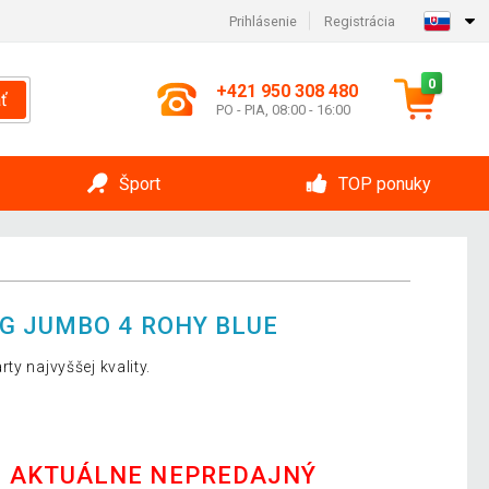
Prihlásenie
Registrácia
0
+421 950 308 480
ť
PO - PIA, 08:00 - 16:00
Šport
TOP ponuky
G JUMBO 4 ROHY BLUE
ty najvyššej kvality.
E AKTUÁLNE NEPREDAJNÝ