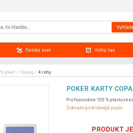
Vyhľada
Detský svet
Voľný čas
% plast
Copag
4 rohy
POKER KARTY COPA
Profesionálne 100 % plastové kar
Zobraziť podrobnejší popis
PRODUKT J