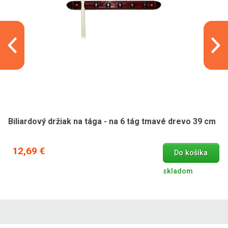
Biliardový držiak na tága - na 6 tág tmavé drevo 39 cm
12,69 €
Do košíka
skladom