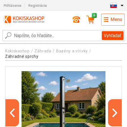
Prihlásenie
Registrácia
0
Menu
Vyhľadať
Kokiskashop
Záhrada
Bazény a vírivky
Záhradné sprchy