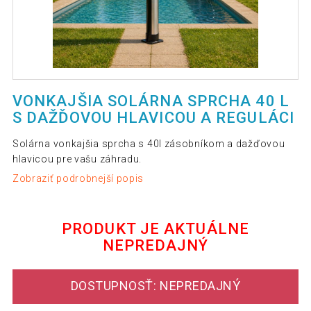
VONKAJŠIA SOLÁRNA SPRCHA 40 L
S DAŽĎOVOU HLAVICOU A REGULÁCI
Solárna vonkajšia sprcha s 40l zásobníkom a dažďovou
hlavicou pre vašu záhradu.
Zobraziť podrobnejší popis
PRODUKT JE AKTUÁLNE
NEPREDAJNÝ
DOSTUPNOSŤ: NEPREDAJNÝ