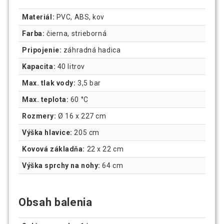
Materiál:
PVC, ABS, kov
Farba:
čierna, strieborná
Pripojenie:
záhradná hadica
Kapacita:
40 litrov
Max. tlak vody:
3,5 bar
Max. teplota:
60 °C
Rozmery:
Ø 16 x 227 cm
Výška hlavice:
205 cm
Kovová základňa:
22 x 22 cm
Výška sprchy na nohy:
64 cm
Obsah balenia