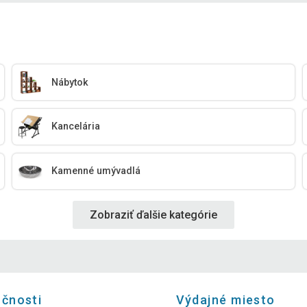
Nábytok
Kancelária
Kamenné umývadlá
Zobraziť ďalšie kategórie
očnosti
Výdajné miesto