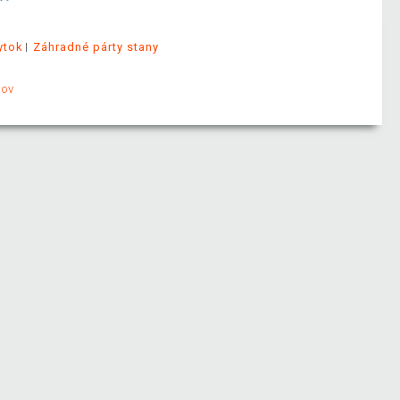
ytok
Záhradné párty stany
jov