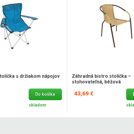
tolička s držiakom nápojov
Záhradná bistro stolička –
stohovateľná, béžová
43,69 €
Do košíka
skladom
skl