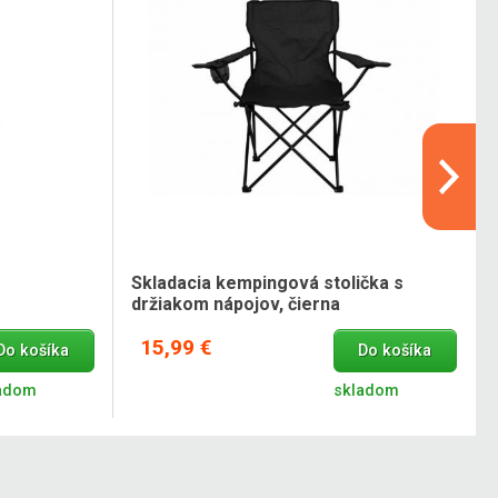
Skladacia kempingová stolička s
držiakom nápojov, čierna
15,99 €
Do košíka
Do košíka
adom
skladom