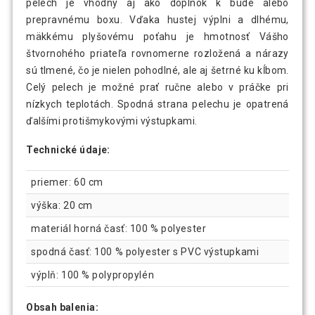
pelech je vhodný aj ako doplnok k búde alebo
prepravnému boxu. Vďaka hustej výplni a dlhému,
mäkkému plyšovému poťahu je hmotnosť Vášho
štvornohého priateľa rovnomerne rozložená a nárazy
sú tlmené, čo je nielen pohodlné, ale aj šetrné ku kĺbom.
Celý pelech je možné prať ručne alebo v práčke pri
nízkych teplotách. Spodná strana pelechu je opatrená
ďalšími protišmykovými výstupkami.
Technické údaje:
priemer: 60 cm
výška: 20 cm
materiál horná časť: 100 % polyester
spodná časť: 100 % polyester s PVC výstupkami
výplň: 100 % polypropylén
Obsah balenia: