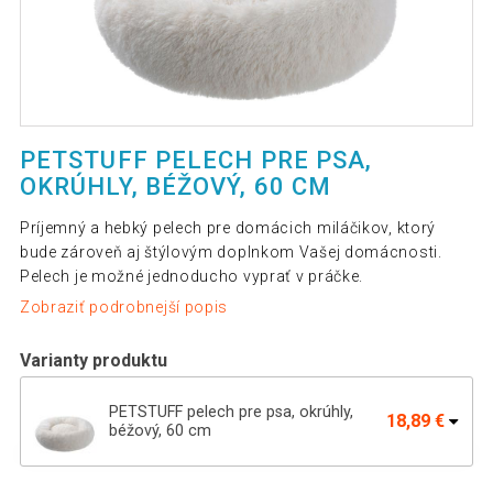
PETSTUFF PELECH PRE PSA,
OKRÚHLY, BÉŽOVÝ, 60 CM
Príjemný a hebký pelech pre domácich miláčikov, ktorý
bude zároveň aj štýlovým doplnkom Vašej domácnosti.
Pelech je možné jednoducho vyprať v práčke.
Zobraziť podrobnejší popis
Varianty produktu
PETSTUFF pelech pre psa, okrúhly,
18,89 €
béžový, 60 cm
Petstuff pelech pre psa, okrúhly, béžový,
55,09 €