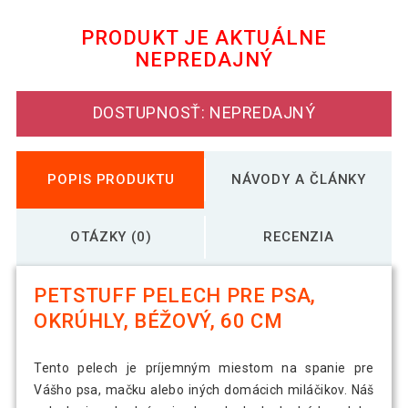
120 cm
PRODUKT JE AKTUÁLNE
NEPREDAJNÝ
PETSTUFF pelech pre psa, okrúhly,
25,09 €
béžový, 80 cm
DOSTUPNOSŤ: NEPREDAJNÝ
POPIS PRODUKTU
NÁVODY A ČLÁNKY
OTÁZKY (0)
RECENZIA
PETSTUFF PELECH PRE PSA,
OKRÚHLY, BÉŽOVÝ, 60 CM
Tento pelech je príjemným miestom na spanie pre
Vášho psa, mačku alebo iných domácich miláčikov. Náš