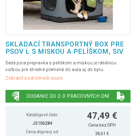
SKLADACÍ TRANSPORTNÝ BOX PRE
PSOV L S MISKOU A PELÍŠKOM, SIV
Šedá psia prepravka s pelíškom a miskou je ideálnou
voľbou pre stredné plemená do auta aj do bytu.
Zobraziť podrobnejší popis
DODANIE DO 2-3 PRACOVNÝCH DNÍ
47,49 €
Katalógové číslo:
JS106284
Cena bez DPH
Cena dopravy od:
38,61 €