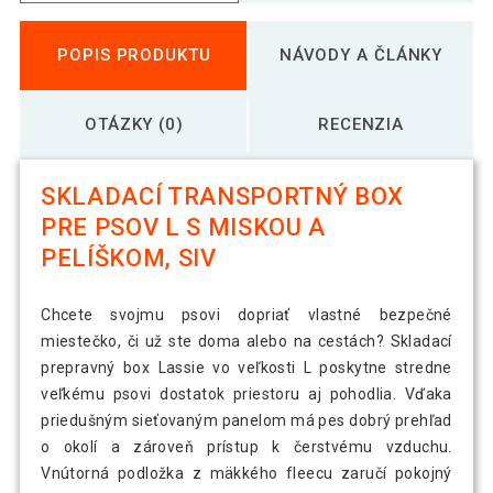
POPIS PRODUKTU
NÁVODY A ČLÁNKY
OTÁZKY (0)
RECENZIA
SKLADACÍ TRANSPORTNÝ BOX
PRE PSOV L S MISKOU A
PELÍŠKOM, SIV
Chcete svojmu psovi dopriať vlastné bezpečné
miestečko, či už ste doma alebo na cestách? Skladací
prepravný box Lassie vo veľkosti L poskytne stredne
veľkému psovi dostatok priestoru aj pohodlia. Vďaka
priedušným sieťovaným panelom má pes dobrý prehľad
o okolí a zároveň prístup k čerstvému vzduchu.
Vnútorná podložka z mäkkého fleecu zaručí pokojný