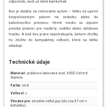
odpočinok, nech už idete kamkoľvek.
Box je ideálny na cestovanie autom – ľahko sa upevní
bezpečnostným pásom na sedačku alebo do
batožinového priestoru. Horné vrecko so zipsom
ponúka priestor pre maškrty, vodítko alebo obľúbenú
hračku. A keď box práve nepotrebujete, behom chvíľky
ho zložíte do kompaktnej veľkosti, ktorá sa ľahko
skladuje.
Technické údaje
Materiál:
práškovo lakovaná oceľ, 600D Oxford
tkanina
Farba:
sivá
Veľkosť:
L
Vhodné pre:
stredne veľké psy (do cca 47 cm v
kohútiku)