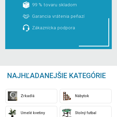
99 % tovaru skladom
Garancia vrátenia peňazí
Zákaznícka podpora
NAJHĽADANEJŠIE KATEGÓRIE
Zrkadlá
Nábytok
Umelé kvetiny
Stolný futbal