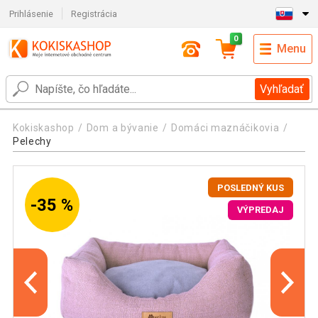
Prihlásenie
Registrácia
0
Menu
Vyhľadať
Kokiskashop
Dom a bývanie
Domáci maznáčikovia
Pelechy
POSLEDNÝ KUS
-35 %
VÝPREDAJ