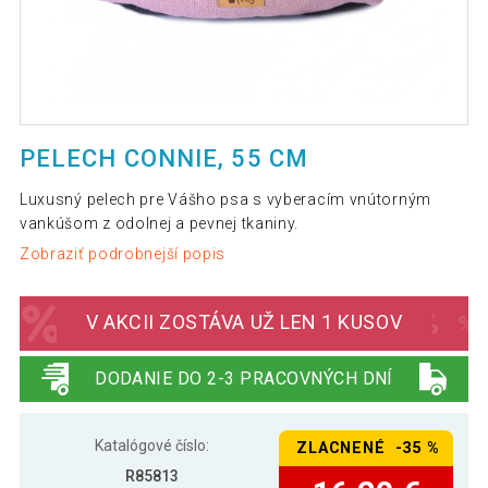
PELECH CONNIE, 55 CM
Luxusný pelech pre Vášho psa s vyberacím vnútorným
vankúšom z odolnej a pevnej tkaniny.
Zobraziť podrobnejší popis
V AKCII ZOSTÁVA UŽ LEN 1 KUSOV
DODANIE DO 2-3 PRACOVNÝCH DNÍ
Katalógové číslo:
ZLACNENÉ -35 %
R85813