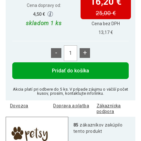
16,20 €
Cena dopravy od:
25,00 €
4,50 €
skladom 1 ks
Cena bez DPH
13,17 €
-
+
Pridať do košíka
Akcia platí pri odbere do 5 ks. V prípade záujmu o väčší počet
kusov, prosím, kontaktujte infolinku.
Dovozca
Doprava a platba
Zákaznícka
podpora
85
zákazníkov zakúpilo
tento produkt