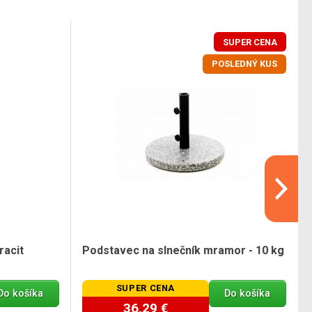
SUPER CENA
POSLEDNÝ KUS
racit
Podstavec na slnečník mramor - 10 kg
SUPER CENA
Do košíka
Do košíka
36,29 €