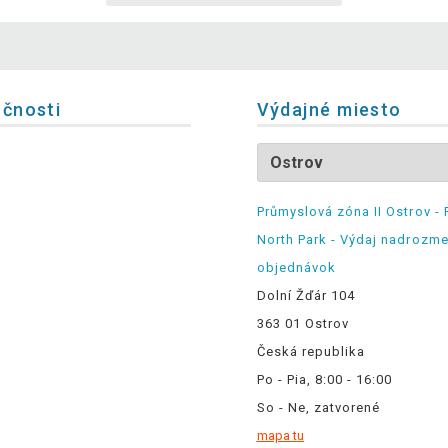
očnosti
Výdajné miesto
Průmyslová zóna II Ostrov - 
North Park - Výdaj nadrozm
objednávok
Dolní Žďár 104
363 01 Ostrov
Česká republika
Po - Pia, 8:00 - 16:00
So - Ne, zatvorené
mapa tu