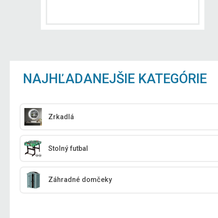
NAJHĽADANEJŠIE KATEGÓRIE
Zrkadlá
Stolný futbal
Záhradné domčeky