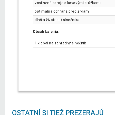
zosilnené okraje s kovovými krúžkami
optimálna ochrana pred živlami
dlhšia životnosť slnečníka
Obsah balenia:
1 x obal na záhradný slnečník
OSTATNÍ SI TIEŽ PREZERAJÚ