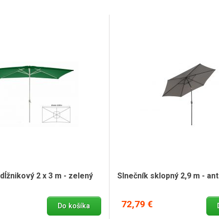
dĺžnikový 2 x 3 m - zelený
Slnečník sklopný 2,9 m - ant
72,79 €
Do košíka