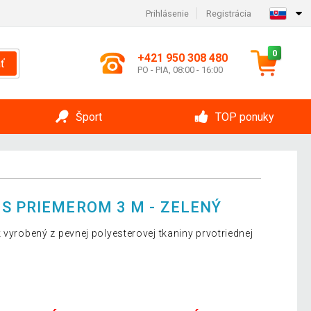
Prihlásenie
Registrácia
0
+421 950 308 480
ť
PO - PIA, 08:00 - 16:00
Šport
TOP ponuky
 S PRIEMEROM 3 M - ZELENÝ
 vyrobený z pevnej polyesterovej tkaniny prvotriednej