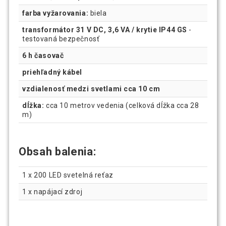
farba vyžarovania:
biela
transformátor 31 V DC, 3,6 VA / krytie IP44 GS
-
testovaná bezpečnosť
6 h časovač
priehľadný kábel
vzdialenosť medzi svetlami cca 10 cm
dĺžka:
cca 10 metrov vedenia (celková dĺžka cca 28
m)
Obsah balenia:
1 x 200 LED svetelná reťaz
1 x napájací zdroj