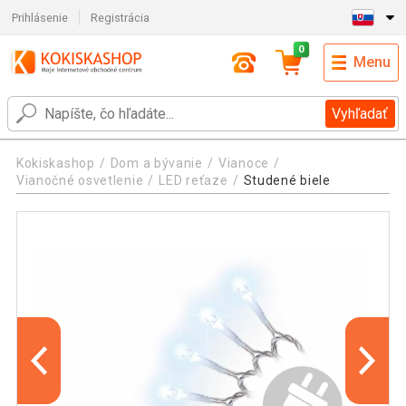
Prihlásenie
Registrácia
0
Menu
Vyhľadať
Kokiskashop
Dom a bývanie
Vianoce
Vianočné osvetlenie
LED reťaze
Studené biele