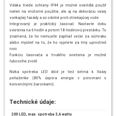
Vďaka triede ochrany IP44 je možné svietidlá použiť
nielen na vnútorné použitie, ale aj na dekoráciu vašej
vonkajšej fasády a sú odolné proti striekajúcej vode.
Integrovaný je praktický časovač. Nastavte dobu
svietenia na 6 hodín a potom 18-hodinovú prestávku. To
znamená, že ho nemusíte zapínať večer za súmraku
alebo myslieť na to, že ho vypnete za tmy uprostred
noci.
Funkciu časovača a trvalého svietenia je možné
ľubovoľne zvoliť.
Nízka spotreba LED diód je tiež šetrná k Vašej
peňaženke (80% úspora energie v porovnaní s
konvenčnými žiarovkami).
Technické údaje:
200 LED, max. spotreba 3,6 wattu