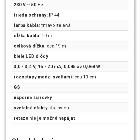
230 V ~ 50 Hz
trieda ochrany:
IP 44
farba kábla:
tmavo zelená
dĺžka kábla
:
10 m
celková dĺžka:
cca 19 m
biele LED diódy
3,0 - 3,4 V, 15 - 20 mA, 0,045 až 0,068 W
rozostupy medzi svetlami:
cca 10 cm
GS
úsporné žiarovky
svetelné efekty:
iba svieti
reťaze nie je možné napájať