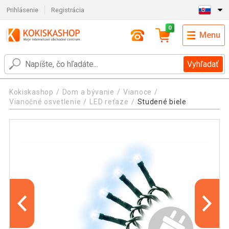
Prihlásenie
Registrácia
0
Menu
Vyhľadať
Kokiskashop
Dom a bývanie
Vianoce
Vianočné osvetlenie
LED reťaze
Studené biele