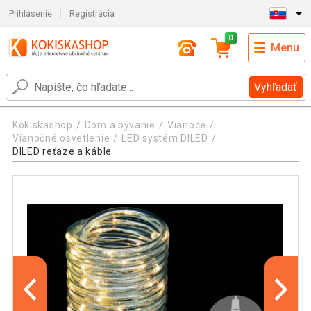
Prihlásenie
Registrácia
0
Menu
Vyhľadať
Kokiskashop
Dom a bývanie
Vianoce
Vianočné osvetlenie
LED systém DILED
DILED reťaze a káble