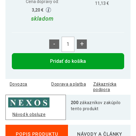
Cena dopravy od:
11,13 €
3,20 €
skladom
-
+
Pridať do košíka
Dovozca
Doprava a platba
Zákaznícka
podpora
200
zákazníkov zakúpilo
tento produkt
Návod k obsluze
POPIS PRODUKTU
NÁVODY A ČLÁNKY