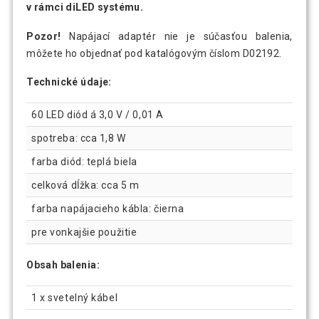
v rámci diLED systému.
Pozor!
Napájací adaptér nie je súčasťou balenia,
môžete ho objednať pod katalógovým číslom D02192.
Technické údaje:
60 LED diód á 3,0 V / 0,01 A
spotreba: cca 1,8 W
farba diód: teplá biela
celková dĺžka: cca 5 m
farba napájacieho kábla: čierna
pre vonkajšie použitie
Obsah balenia:
1 x svetelný kábel