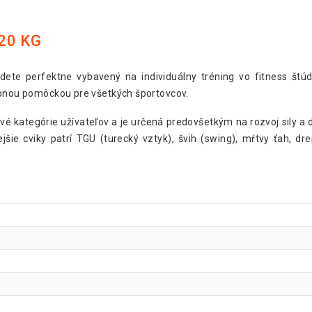
20 KG
ete perfektne vybavený na individuálny tréning vo fitness štú
ebnou pomôckou pre všetkých športovcov.
vé kategórie užívateľov a je určená predovšetkým na rozvoj sily 
jšie cviky patrí TGU (turecký vztyk), švih (swing), mŕtvy ťah, dre