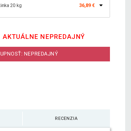
inka 20 kg
36,89 €
 kg MOVIT
42,79 €
E AKTUÁLNE NEPREDAJNÝ
nka - 12 kg, sivá/tmavomodrá
48,29 €
UPNOSŤ: NEPREDAJNÝ
nka 8 kg
34,19 €
RECENZIA