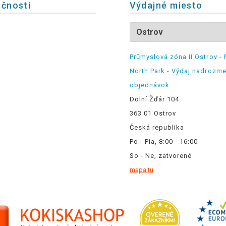
očnosti
Výdajné miesto
Průmyslová zóna II Ostrov - 
North Park - Výdaj nadrozm
objednávok
Dolní Žďár 104
363 01 Ostrov
Česká republika
Po - Pia, 8:00 - 16:00
So - Ne, zatvorené
mapa tu