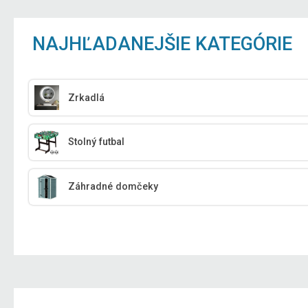
NAJHĽADANEJŠIE KATEGÓRIE
Zrkadlá
Stolný futbal
Záhradné domčeky