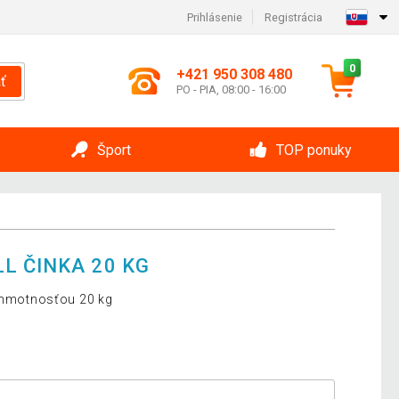
Prihlásenie
Registrácia
0
+421 950 308 480
ť
PO - PIA, 08:00 - 16:00
Šport
TOP ponuky
L ČINKA 20 KG
s hmotnosťou 20 kg