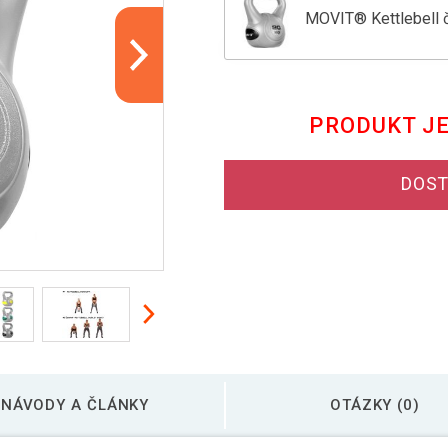
MOVIT® Kettlebell č
Kettlebell činka 10
PRODUKT J
MOVIT Kettlebell či
DOST
MOVIT Kettlebell či
NÁVODY A ČLÁNKY
OTÁZKY (0)