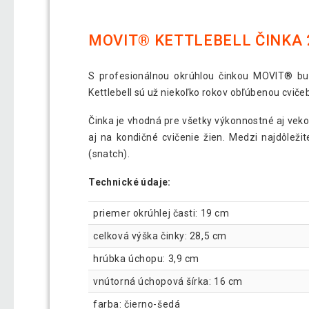
MOVIT® KETTLEBELL ČINKA 
S profesionálnou okrúhlou činkou MOVIT® bud
Kettlebell sú už niekoľko rokov obľúbenou cvič
Činka je vhodná pre všetky výkonnostné aj veko
aj na kondičné cvičenie žien. Medzi najdôležite
(snatch).
Technické údaje:
priemer okrúhlej časti: 19 cm
celková výška činky: 28,5 cm
hrúbka úchopu: 3,9 cm
vnútorná úchopová šírka: 16 cm
farba: čierno-šedá