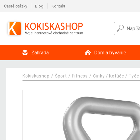
Časté otázky
Blog
Kontakt
Záhrada
Dom a bývanie
Kokiskashop
Šport
Fitness
Činky / Kotúče / Tyče