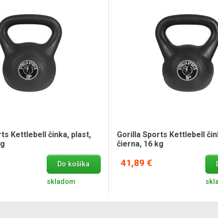
ts Kettlebell činka, plast,
Gorilla Sports Kettlebell čin
kg
čierna, 16 kg
41,89 €
Do košíka
skladom
skl