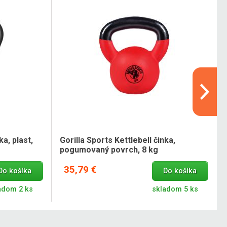
ka, plast,
Gorilla Sports Kettlebell činka,
pogumovaný povrch, 8 kg
35,79 €
Do košíka
Do košíka
adom 2 ks
skladom 5 ks