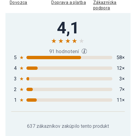
čierna, 4 kg
Dovozca
Doprava a platba
Zákaznícka
podpora
Gorilla Sports kettlebell činka, plast,
4,1
19,29 €
čierna, 5 kg
Gorilla Sports Kettlebell činka, plast,
21,49 €
čierna, 6 kg
91 hodnotení
5
★
58×
4
★
12×
Gorilla Sports Kettlebell činka, plast,
23,79 €
čierna, 8 kg
3
★
3×
2
★
7×
Gorilla Sports Sada kettlebell činiek,
55,99 €
plast, čierna, 24 kg
1
★
11×
Gorilla Sports Sada kettlebell činiek,
65,99 €
plast, čierna, 30 kg
637 zákazníkov zakúpilo tento produkt