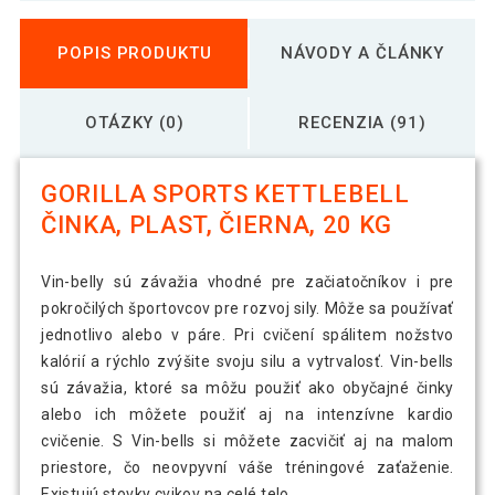
POPIS PRODUKTU
NÁVODY A ČLÁNKY
OTÁZKY (0)
RECENZIA (91)
GORILLA SPORTS KETTLEBELL
ČINKA, PLAST, ČIERNA, 20 KG
Vin-belly sú závažia vhodné pre začiatočníkov i pre
pokročilých športovcov pre rozvoj sily. Môže sa používať
jednotlivo alebo v páre. Pri cvičení spálitem nožstvo
kalórií a rýchlo zvýšite svoju silu a vytrvalosť. Vin-bells
sú závažia, ktoré sa môžu použiť ako obyčajné činky
alebo ich môžete použiť aj na intenzívne kardio
cvičenie. S Vin-bells si môžete zacvičiť aj na malom
priestore, čo neovpyvní váše tréningové zaťaženie.
Existujú stovky cvikov na celé telo.