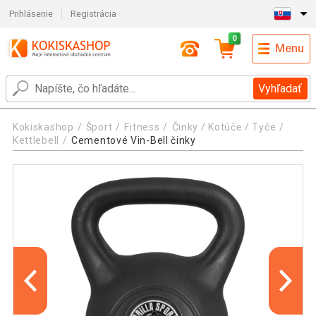
Prihlásenie
Registrácia
0
Menu
Vyhľadať
Kokiskashop
Šport
Fitness
Činky / Kotúče / Tyče
Kettlebell
Cementové Vin-Bell činky