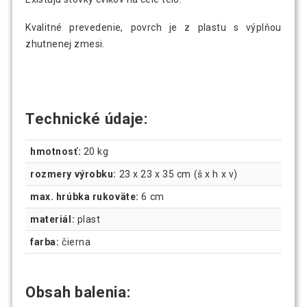
Kvalitné prevedenie, povrch je z plastu s výplňou
zhutnenej zmesi.
Technické údaje:
hmotnosť:
20 kg
rozmery výrobku:
23 x 23 x 35 cm (š x h x v)
max. hrúbka rukoväte:
6 cm
materiál:
plast
farba:
čierna
Obsah balenia: