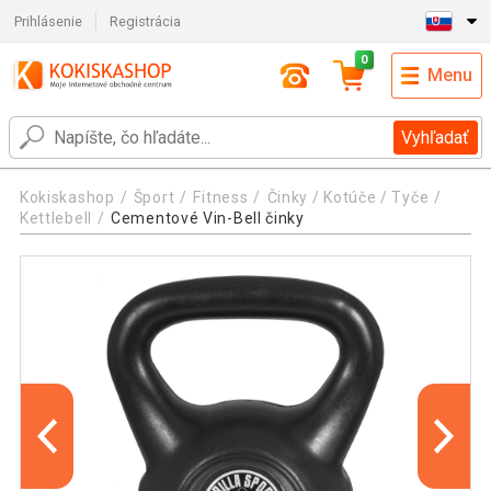
Prihlásenie
Registrácia
0
Menu
Vyhľadať
Kokiskashop
Šport
Fitness
Činky / Kotúče / Tyče
Kettlebell
Cementové Vin-Bell činky