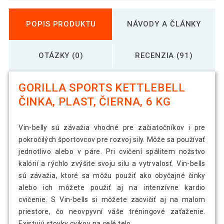
POPIS PRODUKTU
NÁVODY A ČLÁNKY
OTÁZKY (0)
RECENZIA (91)
GORILLA SPORTS KETTLEBELL
ČINKA, PLAST, ČIERNA, 6 KG
Vin-belly sú závažia vhodné pre začiatočníkov i pre
pokročilých športovcov pre rozvoj sily. Môže sa používať
jednotlivo alebo v páre. Pri cvičení spálitem nožstvo
kalórií a rýchlo zvýšite svoju silu a vytrvalosť. Vin-bells
sú závažia, ktoré sa môžu použiť ako obyčajné činky
alebo ich môžete použiť aj na intenzívne kardio
cvičenie. S Vin-bells si môžete zacvičiť aj na malom
priestore, čo neovpyvní váše tréningové zaťaženie.
Existujú stovky cvikov na celé telo.