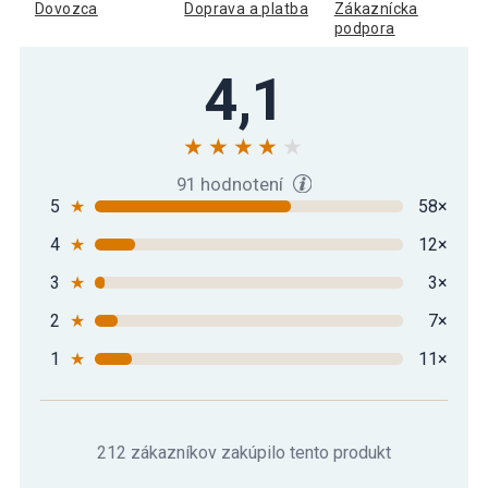
čierna, 3 kg
Dovozca
Doprava a platba
Zákaznícka
podpora
Gorilla Sports Kettlebell činka, plast,
4,1
14,29 €
čierna, 4 kg
Gorilla Sports kettlebell činka, plast,
19,29 €
čierna, 5 kg
91 hodnotení
5
★
58×
4
★
12×
Gorilla Sports Kettlebell činka, plast,
23,79 €
čierna, 8 kg
3
★
3×
2
★
7×
Gorilla Sports Sada kettlebell činiek,
55,99 €
plast, čierna, 24 kg
1
★
11×
Gorilla Sports Sada kettlebell činiek,
65,99 €
plast, čierna, 30 kg
212 zákazníkov zakúpilo tento produkt