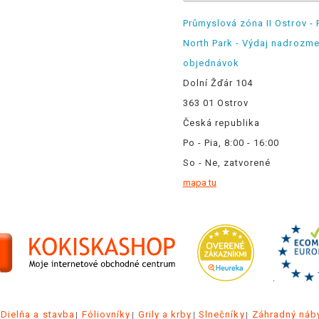
Průmyslová zóna II Ostrov - 
North Park - Výdaj nadrozm
objednávok
Dolní Žďár 104
363 01 Ostrov
Česká republika
Po - Pia, 8:00 - 16:00
So - Ne, zatvorené
mapa tu
.
Dielňa a stavba
Fóliovníky
Grily a krby
Slnečníky
Záhradný náb