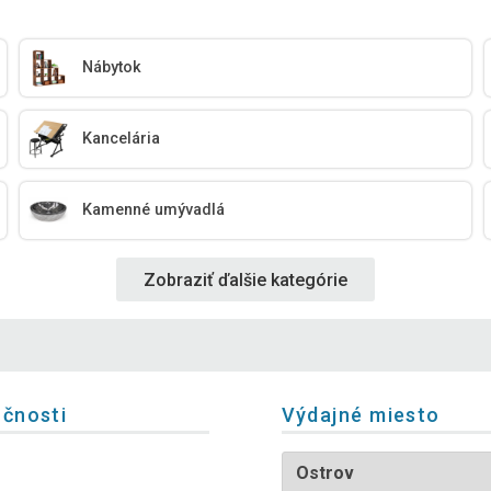
Nábytok
Kancelária
Kamenné umývadlá
Zobraziť ďalšie kategórie
očnosti
Výdajné miesto