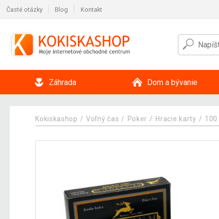
Časté otázky
Blog
Kontakt
Záhrada
Dom a bývanie
Kokiskashop
Voľný čas
Poker
Hracie karty
100 