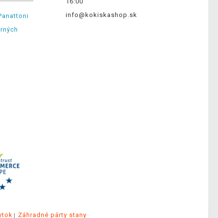
16:00
info@kokiskashop.sk
Panattoni
erných
ytok
Záhradné párty stany