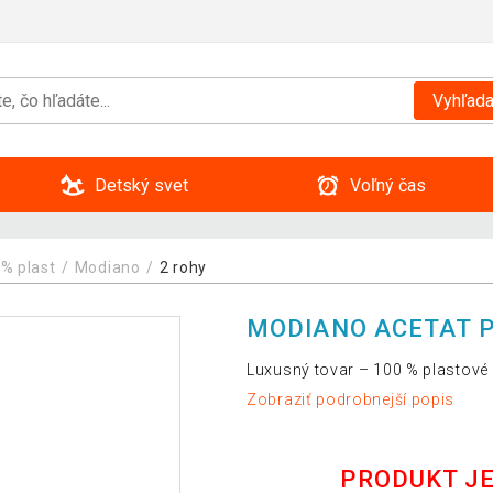
Vyhľada
Detský svet
Voľný čas
% plast
Modiano
2 rohy
MODIANO ACETAT P
Luxusný tovar – 100 % plastové
Zobraziť podrobnejší popis
PRODUKT J