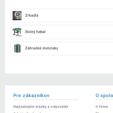
Zrkadlá
Stolný futbal
Záhradné domčeky
Pre zákazníkov
O spol
Najčastejšie otázky a odpovede
O firme