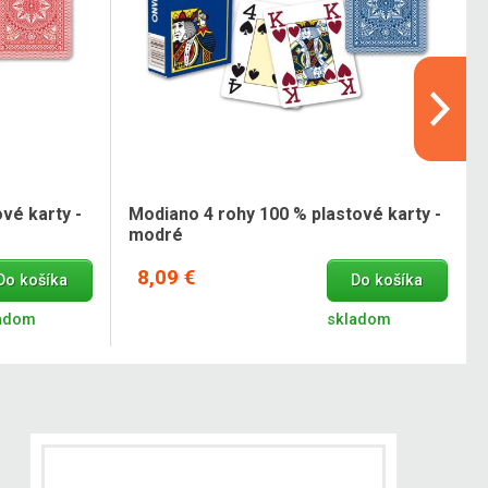
vé karty -
Modiano 4 rohy 100 % plastové karty -
modré
8,09 €
Do košíka
Do košíka
adom
skladom