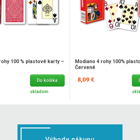
rohy 100 % plastové karty –
Modiano 4 rohy 100% plasto
Červené
8,09 €
Do košíka
skladom
skl
Výhody nákupu