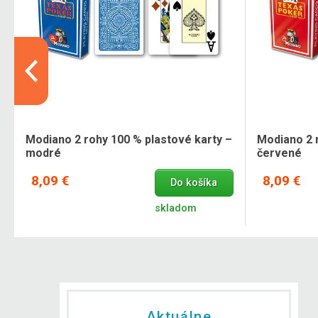
Modiano 2 rohy 100 % plastové karty –
Modiano 2 
modré
červené
8,09 €
8,09 €
Do košíka
skladom
Aktuálne